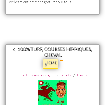
webcam entièrement gratuit pour tous ...
100% TURF, COURSES HIPPIQUES,
6)
CHEVAL
IEME
6
jeux de hasard & argent
/
Sports
/
Loisirs