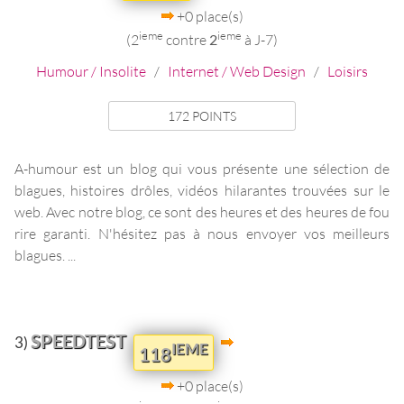
+0 place(s)
ieme
ieme
(2
contre
2
à J-7)
Humour / Insolite
/
Internet / Web Design
/
Loisirs
172 POINTS
A-humour est un blog qui vous présente une sélection de
blagues, histoires drôles, vidéos hilarantes trouvées sur le
web. Avec notre blog, ce sont des heures et des heures de fou
rire garanti. N'hésitez pas à nous envoyer vos meilleurs
blagues. ...
SPEEDTEST
3)
IEME
118
+0 place(s)