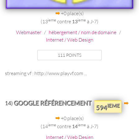
+0 place(s)
ieme
ieme
(13
contre
13
à J-7)
Webmaster
/
hébergement / nom de domaine
/
Internet / Web Design
111 POINTS
streaming vf : http://www.playvf.com ...
GOOGLE RÉFÉRENCEMENT
14)
IEME
594
+0 place(s)
ieme
ieme
(14
contre
14
à J-7)
Internet / Web Design