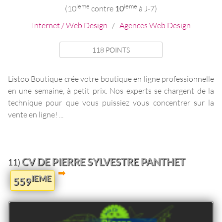
ieme
ieme
(10
contre
10
à J-7)
Internet / Web Design
/
Agences Web Design
118 POINTS
Listoo Boutique crée votre boutique en ligne professionnelle
en une semaine, à petit prix. Nos experts se chargent de la
technique pour que vous puissiez vous concentrer sur la
vente en ligne! ...
CV DE PIERRE SYLVESTRE PANTHET
11)
IEME
559