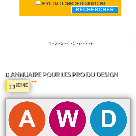
Je n'ai pas de dates de séjour précises
RECHERCHER
1
-
2
-
3
-
4
-
5
-
6
-
7
-
ANNUAIRE POUR LES PRO DU DESIGN
1)
IEME
11