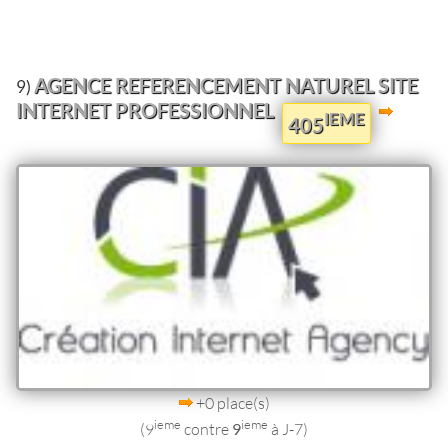
AGENCE REFERENCEMENT NATUREL SITE
9)
INTERNET PROFESSIONNEL
IEME
405
+0 place(s)
ieme
ieme
(9
contre
9
à J-7)