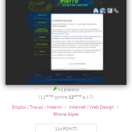
+1 place(s)
ieme
ieme
(11
contre
12
à J-7)
Emploi / Travail / Interim
/
Internet / Web Design
/
Rhone Alpes
114 POINTS