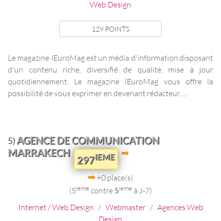
Web Design
129 POINTS
Le magazine lEuroMag est un média d'information disposant
d'un contenu riche, diversifié de qualité, mise à jour
quotidiennement. Le magazine lEuroMag vous offre la
possibilité de vous exprimer en devenant rédacteur. ...
AGENCE DE COMMUNICATION
5)
MARRAKECH
IEME
297
+0 place(s)
ieme
ieme
(5
contre
5
à J-7)
Internet / Web Design
/
Webmaster
/
Agences Web
Design