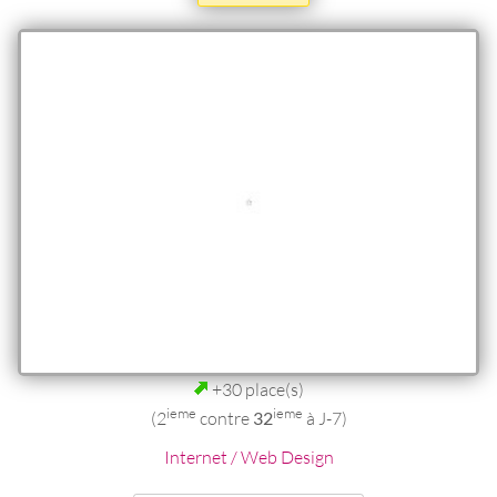
+30 place(s)
ieme
ieme
(2
contre
32
à J-7)
Internet / Web Design