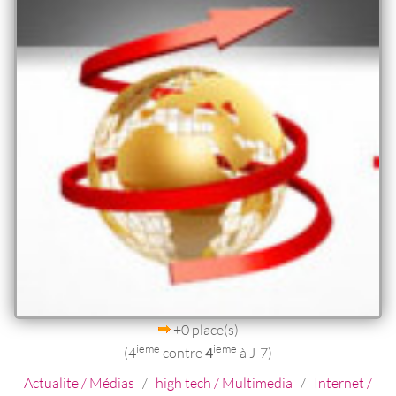
+0 place(s)
ieme
ieme
(4
contre
4
à J-7)
Actualite / Médias
/
high tech / Multimedia
/
Internet /