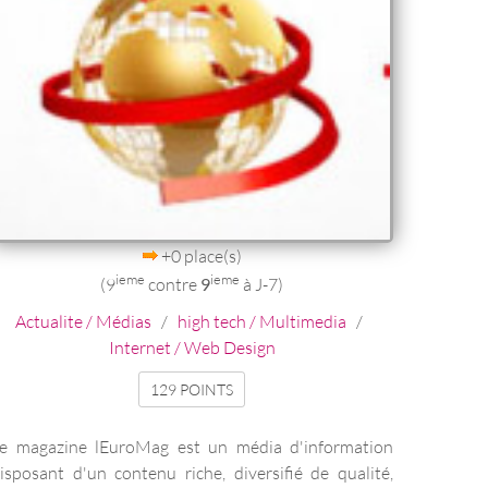
+0 place(s)
ieme
ieme
(9
contre
9
à J-7)
Actualite / Médias
/
high tech / Multimedia
/
Internet / Web Design
129 POINTS
e magazine lEuroMag est un média d'information
isposant d'un contenu riche, diversifié de qualité,