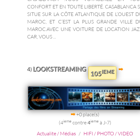
CONFORT ET EN TOUTE LIBERTÉ. CASABLANCA 
SITUE SUR LA CÔTE ATLANTIQUE DE L’OUEST 
MAROC, ET C’EST LA PLUS GRANDE VILLE D
MAROC.AVEC UNE VOITURE DE LOCATION JAZ
CAR, VOUS ...
LOOKSTREAMING
4)
IEME
105
+0 place(s)
ieme
ieme
(4
contre
4
à J-7)
Actualite / Médias
/
HIFI / PHOTO / VIDEO