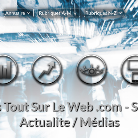
Annuaire
Rubriques A-M
Rubriques N-Z
s Tout Sur Le Web .com - S
Actualite / Médias