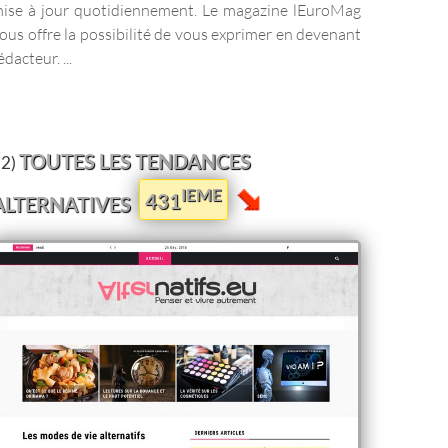
ise à jour quotidiennement. Le magazine lEuroMag
ous offre la possibilité de vous exprimer en devenant
édacteur. ...
TOUTES LES TENDANCES
12)
IEME
431
ALTERNATIVES