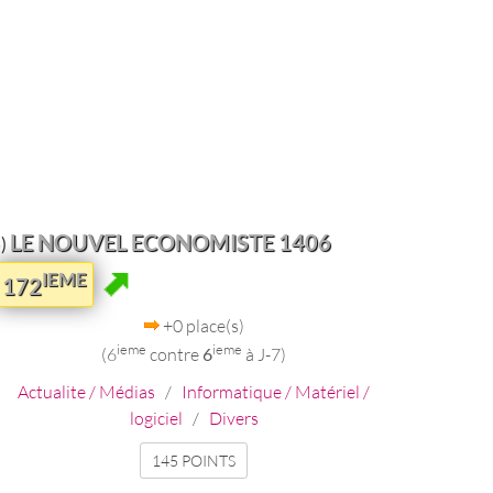
LE NOUVEL ECONOMISTE 1406
)
IEME
172
+0 place(s)
ieme
ieme
(6
contre
6
à J-7)
Actualite / Médias
/
Informatique / Matériel /
logiciel
/
Divers
145 POINTS