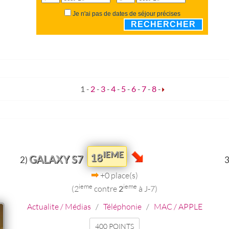
Je n'ai pas de dates de séjour précises
RECHERCHER
1
-
2
-
3
-
4
-
5
-
6
-
7
-
8
-
IEME
18
GALAXY S7
2)
3
+0 place(s)
ieme
ieme
(2
contre
2
à J-7)
Actualite / Médias
/
Téléphonie
/
MAC / APPLE
400 POINTS