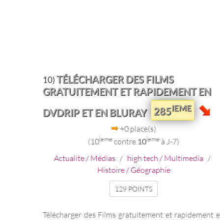
TÉLÉCHARGER DES FILMS
10)
GRATUITEMENT ET RAPIDEMENT EN
IEME
285
DVDRIP ET EN BLURAY
+0 place(s)
ieme
ieme
(10
contre
10
à J-7)
Actualite / Médias
/
high tech / Multimedia
/
Histoire / Géographie
129 POINTS
Télécharger des Films gratuitement et rapidement 