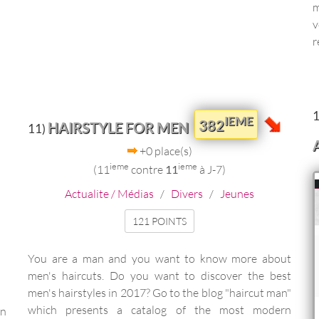
m
v
r
IEME
382
HAIRSTYLE FOR MEN
11)
+0 place(s)
ieme
ieme
(11
contre
11
à J-7)
Actualite / Médias
/
Divers
/
Jeunes
121 POINTS
You are a man and you want to know more about
men's haircuts. Do you want to discover the best
men's hairstyles in 2017? Go to the blog "haircut man"
which presents a catalog of the most modern
en