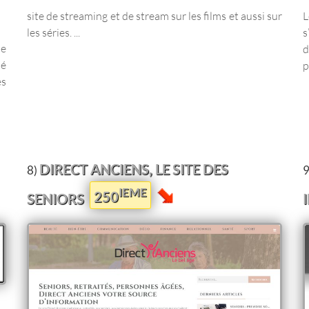
site de streaming et de stream sur les films et aussi sur
L
les séries. ...
s
de
d
sé
p
és
DIRECT ANCIENS, LE SITE DES
8)
9
IEME
250
SENIORS