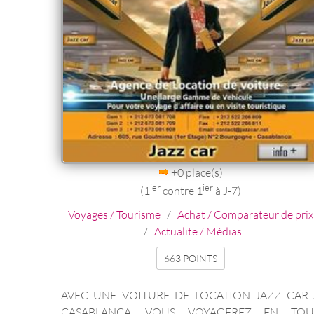
+0 place(s)
ier
ier
(1
contre
1
à J-7)
Voyages / Tourisme
/
Achat / Comparateur de prix
/
Actualite / Médias
663 POINTS
AVEC UNE VOITURE DE LOCATION JAZZ CAR 
CASABLANCA .VOUS VOYAGEREZ EN TOU