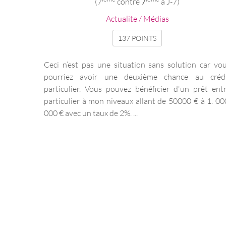
(7
contre
7
à J-7)
Actualite / Médias
137 POINTS
Ceci n’est pas une situation sans solution car vo
pourriez avoir une deuxième chance au créd
particulier. Vous pouvez bénéficier d'un prêt ent
particulier à mon niveaux allant de 50000 € à 1. 00
000 € avec un taux de 2%. ...