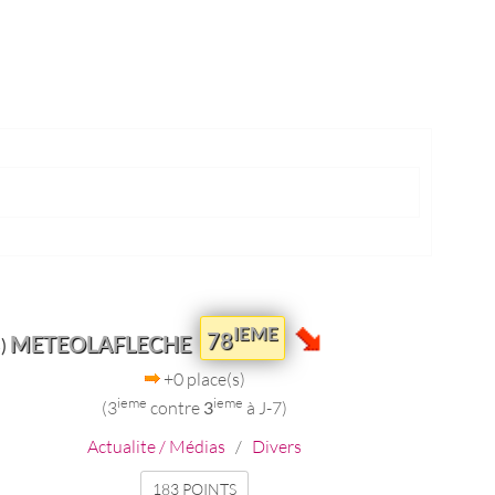
IEME
78
METEOLAFLECHE
)
+0 place(s)
ieme
ieme
(3
contre
3
à J-7)
Actualite / Médias
/
Divers
183 POINTS