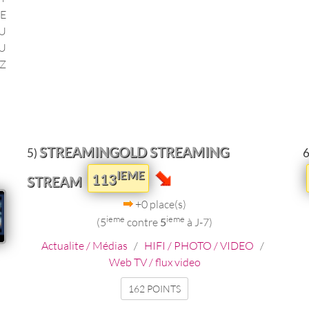
SE
DU
U
Z
STREAMINGOLD STREAMING
5)
6
IEME
113
STREAM
+0 place(s)
ieme
ieme
(5
contre
5
à J-7)
Actualite / Médias
/
HIFI / PHOTO / VIDEO
/
Web TV / flux video
162 POINTS