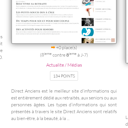
us
it
+0 place(s)
re
ieme
ieme
(8
contre
8
à J-7)
0.
Actualite / Médias
134 POINTS
Direct Anciens est le meilleur site d’informations qui
est entièrement dédié aux retraités, aux seniors ou aux
personnes âgées. Les types d’informations qui sont
présentés à travers le site Direct Anciens sont relatifs
L
au bien-être, à la beauté, à la ...
d