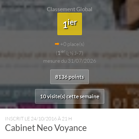
Classement Global
ier
1
+0 place(s)
ier
(
1
ï¿½ J-7)
mesure du 31/07/2026
8136 points
10 visite(s) cette semaine
INSCRIT LE
24/10/2016 À 21 H
Cabinet Neo Voyance