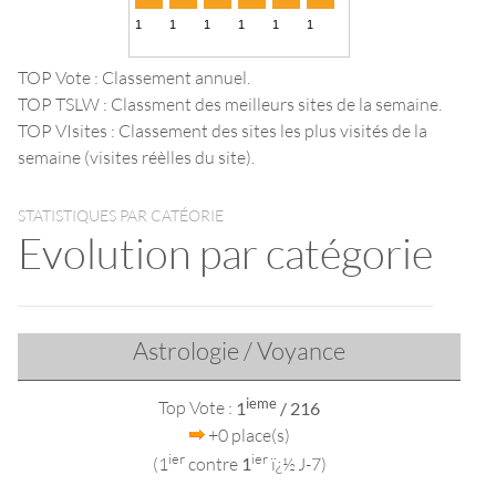
TOP Vote : Classement annuel.
TOP TSLW : Classment des meilleurs sites de la semaine.
TOP VIsites : Classement des sites les plus visités de la
semaine (visites réèlles du site).
STATISTIQUES PAR CATÉORIE
Evolution par catégorie
Astrologie / Voyance
ieme
Top Vote :
1
/ 216
+0 place(s)
ier
ier
(1
contre
1
ï¿½ J-7)