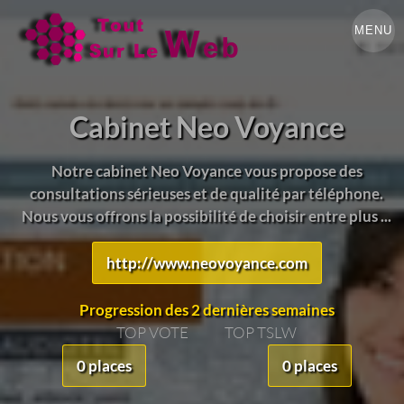
MENU
Cabinet Neo Voyance
Notre cabinet Neo Voyance vous propose des
consultations sérieuses et de qualité par téléphone.
Nous vous offrons la possibilité de choisir entre plus ...
http://www.neovoyance.com
Progression des 2 dernières semaines
TOP VOTE
TOP TSLW
0 places
0 places