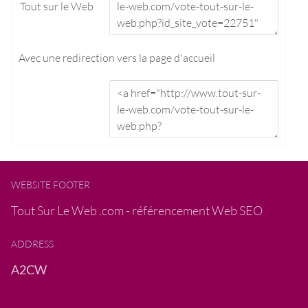
Tout sur le Web
Avec une redirection vers la
page d'accueil
WEBSITE FOOTER
Tout Sur Le Web .com - référencement Web SEO
ADDRESS
A2CW