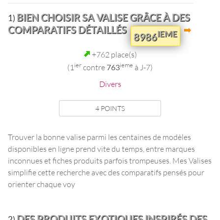
BIEN CHOISIR SA VALISE GRÂCE À DES
1)
COMPARATIFS DÉTAILLÉS
IEME
8986
+762 place(s)
ier
ieme
(1
contre
763
à J-7)
Divers
4 POINTS
Trouver la bonne valise parmi les centaines de modèles
disponibles en ligne prend vite du temps, entre marques
inconnues et fiches produits parfois trompeuses. Mes Valises
simplifie cette recherche avec des comparatifs pensés pour
orienter chaque voy
DES PRODUITS EXOTIQUES INSPIRÉS DES
2)