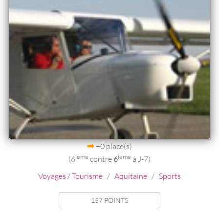
+0 place(s)
ieme
ieme
(6
contre
6
à J-7)
Voyages / Tourisme
/
Aquitaine
/
Sports
157 POINTS