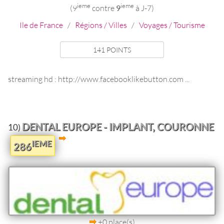
ieme
ieme
(9
contre
9
à J-7)
Ile de France
/
Régions / Villes
/
Voyages / Tourisme
141 POINTS
streaming hd : http://www.facebooklikebutton.com ...
DENTAL EUROPE - IMPLANT, COURONNE
10)
IEME
286
+0 place(s)