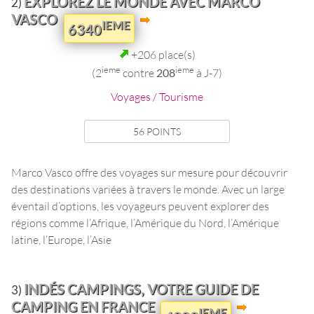
EXPLOREZ LE MONDE AVEC MARCO
2)
VASCO
IEME
6340
+206 place(s)
ieme
ieme
(2
contre
208
à J-7)
Voyages / Tourisme
56 POINTS
Marco Vasco offre des voyages sur mesure pour découvrir
des destinations variées à travers le monde. Avec un large
éventail d’options, les voyageurs peuvent explorer des
régions comme l’Afrique, l’Amérique du Nord, l’Amérique
latine, l’Europe, l’Asie
INDÉS CAMPINGS, VOTRE GUIDE DE
3)
CAMPING EN FRANCE
IEME