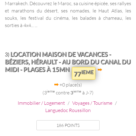
Marrakech. Découvrez le Maroc, sa cuisine épicée, ses rallyes
et marathons du désert, ses nomades, le Haut Atlas, les
souks, les festival du cinéma, les balades à chameau, les
sorties à 4x4... ...
LOCATION MAISON DE VACANCES -
3)
BÉZIERS, HÉRAULT - AU BORD DU CANAL DU
MIDI - PLAGES À 15MN
IEME
77
+0 place(s)
ieme
ieme
(3
contre
3
à J-7)
Immobilier / Logement
/
Voyages / Tourisme
/
Languedoc Roussillon
186 POINTS