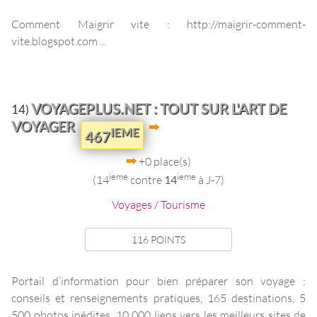
Comment Maigrir vite : http://maigrir-comment-
vite.blogspot.com ...
VOYAGEPLUS.NET : TOUT SUR L'ART DE
14)
VOYAGER
IEME
467
+0 place(s)
ieme
ieme
(14
contre
14
à J-7)
Voyages / Tourisme
116 POINTS
Portail d’information pour bien préparer son voyage :
conseils et renseignements pratiques, 165 destinations, 5
500 photos inédites, 10 000 liens vers les meilleurs sites de