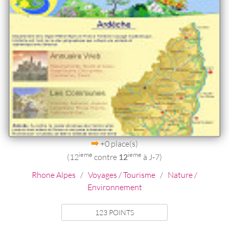
+0 place(s)
ieme
ieme
(12
contre
12
à J-7)
Rhone Alpes
/
Voyages / Tourisme
/
Nature /
Environnement
123 POINTS