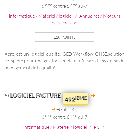
ieme
ieme
(5
contre
5
à J-7)
Informatique / Matériel / logiciel
/
Annuaires / Moteurs
de recherche
118 POINTS
Xpro est un logiciel qualité, GED Workflow QHSE,solution
complète pour une gestion simple et efficace du système de
management de la qualité. ...
LOGICIEL FACTURE
6)
IEME
492
+0 place(s)
ieme
ieme
(6
contre
6
à J-7)
Informatique / Matériel / logiciel
/
PC
/