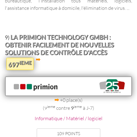
bureautique, l'installation tous matériels, logiciels,
l'assistance informatique à domicile, l'élimination de virus. ...
LA PRIMION TECHNOLOGY GMBH :
9)
OBTENIR FACILEMENT DE NOUVELLES
SOLUTIONS DE CONTRÔLE D’ACCÈS
IEME
697
+0 place(s)
ieme
ieme
(9
contre
9
à J-7)
Informatique / Matériel / logiciel
109 POINTS