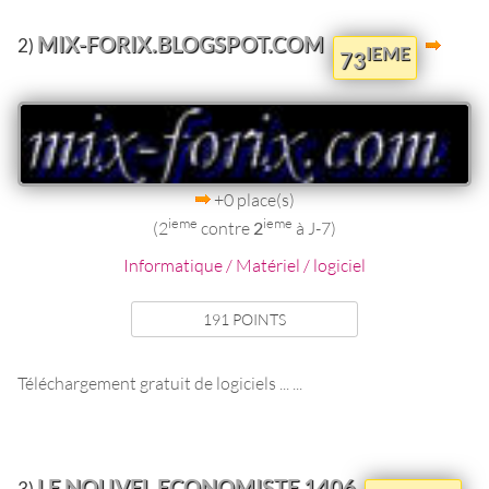
MIX-FORIX.BLOGSPOT.COM
2)
IEME
73
+0 place(s)
ieme
ieme
(2
contre
2
à J-7)
Informatique / Matériel / logiciel
191 POINTS
Téléchargement gratuit de logiciels ... ...
LE NOUVEL ECONOMISTE 1406
3)