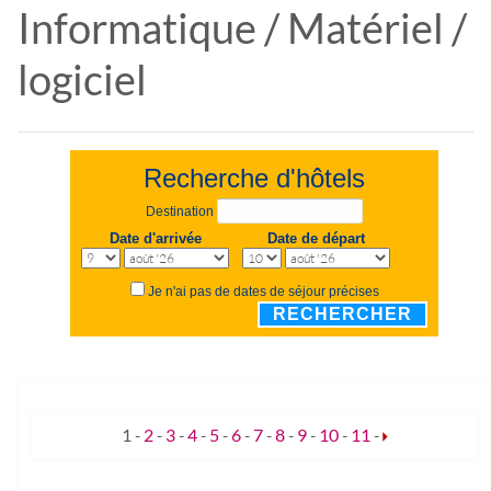
Informatique / Matériel /
logiciel
Recherche d'hôtels
Destination
Date d'arrivée
Date de départ
Je n'ai pas de dates de séjour précises
RECHERCHER
1
-
2
-
3
-
4
-
5
-
6
-
7
-
8
-
9
-
10
-
11
-