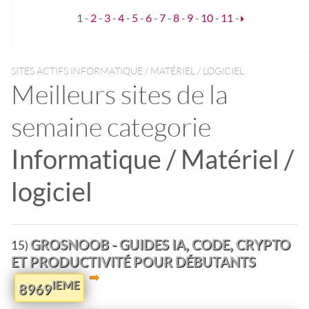
1
-
2
-
3
-
4
-
5
-
6
-
7
-
8
-
9
-
10
-
11
-
SITES ACTIFS INFORMATIQUE / MATÉRIEL / LOGICIEL
Meilleurs sites de la
semaine categorie
Informatique / Matériel /
logiciel
GROSNOOB - GUIDES IA, CODE, CRYPTO
15)
ET PRODUCTIVITÉ POUR DÉBUTANTS
IEME
8969