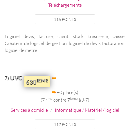
Téléchargements
115 POINTS
Logiciel devis, facture, client, stock, trésorerie, caisse.
Créateur de logiciel de gestion, logiciel de devis facturation,
logiciel de métré. ...
UVC
7)
IEME
630
+0 place(s)
ieme
ieme
(7
contre
7
à J-7)
Services à domicile
/
Informatique / Matériel / logiciel
112 POINTS