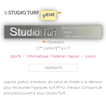
STUDIO TURF
1)
IEME
9
+0 place(s)
ier
ier
(1
contre
1
à J-7)
Sports
/
Informatique / Matériel / logiciel
/
Loisirs
750 POINTS
Logiciel gratuit d'analyse, de calcul et d'aide à la décision
pour les courses hippiques, turf, PMU, chevaux. Concours de
pronostics ouvert à tous. (Studio Turf) ...