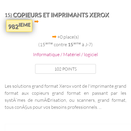
COPIEURS ET IMPRIMANTS XEROX
15)
IEME
982
+0 place(s)
ieme
ieme
(15
contre
15
à J-7)
Informatique / Matériel / logiciel
102 POINTS
Les solutions grand format Xerox vont de l'imprimante grand
format aux copieurs grand format en passant par les
systÃ¨mes de numÃ
©
risation, ou scanners, grand format,
tous conÃ§us pour vos besoins professionnels. ...