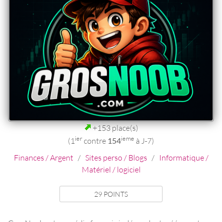
+153 place(s)
ier
ieme
(1
contre
154
à J-7)
Finances / Argent
/
Sites perso / Blogs
/
Informatique /
Matériel / logiciel
29 POINTS