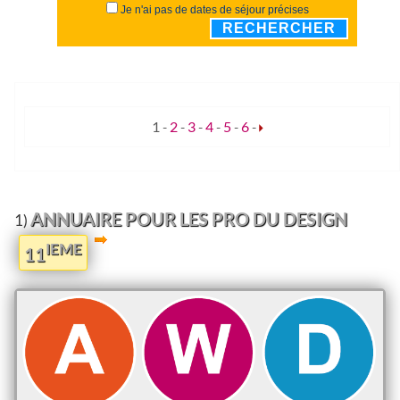
Je n'ai pas de dates de séjour précises
RECHERCHER
1
-
2
-
3
-
4
-
5
-
6
-
ANNUAIRE POUR LES PRO DU DESIGN
1)
IEME
11