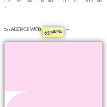
sites internet obtiendront des liens en durs sans lien retour.
...
AGENCE WEB
12)
IEME
659