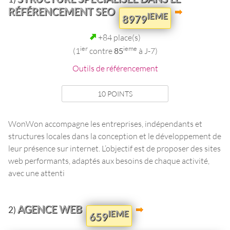
RÉFÉRENCEMENT SEO
IEME
8979
+84 place(s)
ier
ieme
(1
contre
85
à J-7)
Outils de référencement
10 POINTS
WonWon accompagne les entreprises, indépendants et
structures locales dans la conception et le développement de
leur présence sur internet. L’objectif est de proposer des sites
web performants, adaptés aux besoins de chaque activité,
avec une attenti
AGENCE WEB
2)
IEME
659