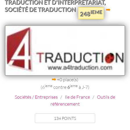
TRADUCTION ET D’INTERPRÉTARIAT,
SOCIÉTÉ DE TRADUCTION
IEME
248
+0 place(s)
ieme
ieme
(6
contre
6
à J-7)
Sociétés / Entreprises
/
Ile de France
/
Outils de
référencement
134 POINTS