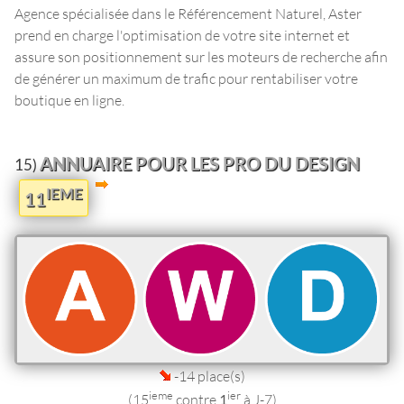
Agence spécialisée dans le Référencement Naturel, Aster
prend en charge l'optimisation de votre site internet et
assure son positionnement sur les moteurs de recherche afin
de générer un maximum de trafic pour rentabiliser votre
boutique en ligne.
ANNUAIRE POUR LES PRO DU DESIGN
15)
IEME
11
-14 place(s)
ieme
ier
(15
contre
1
à J-7)