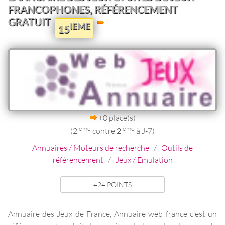
FRANCOPHONES, RÉFÉRENCEMENT
GRATUIT
IEME
15
+0 place(s)
ieme
ieme
(2
contre
2
à J-7)
Annuaires / Moteurs de recherche
/
Outils de
référencement
/
Jeux / Emulation
424 POINTS
Annuaire des Jeux de France, Annuaire web france c'est un