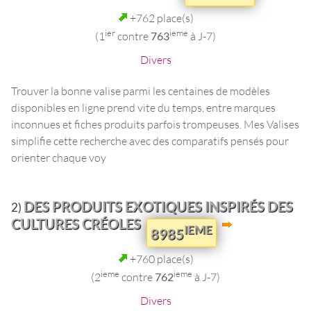
+762 place(s)
ier
ieme
(1
contre
763
à J-7)
Divers
Trouver la bonne valise parmi les centaines de modèles
disponibles en ligne prend vite du temps, entre marques
inconnues et fiches produits parfois trompeuses. Mes Valises
simplifie cette recherche avec des comparatifs pensés pour
orienter chaque voy
DES PRODUITS EXOTIQUES INSPIRÉS DES
2)
CULTURES CRÉOLES
IEME
8985
+760 place(s)
ieme
ieme
(2
contre
762
à J-7)
Divers