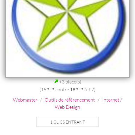
+3 place(s)
ieme
ieme
(15
contre
18
à J-7)
Webmaster
/
Outils de référencement
/
Internet /
Web Design
1 CLICS ENTRANT