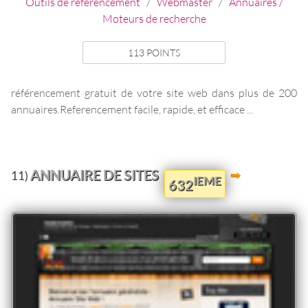
Outils de référencement
/
Webmaster
/
Annuaires /
Moteurs de recherche
113 POINTS
référencement gratuit de votre site web dans plus de 200
annuaires.Referencement facile, rapide, et efficace ...
ANNUAIRE DE SITES
11)
IEME
632