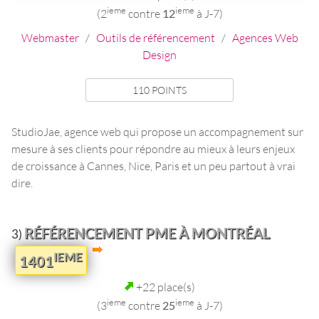
ieme
ieme
(2
contre
12
à J-7)
Webmaster
/
Outils de référencement
/
Agences Web
Design
110 POINTS
StudioJae, agence web qui propose un accompagnement sur
mesure à ses clients pour répondre au mieux à leurs enjeux
de croissance à Cannes, Nice, Paris et un peu partout à vrai
dire.
RÉFÉRENCEMENT PME À MONTRÉAL
3)
IEME
1401
+22 place(s)
ieme
ieme
(3
contre
25
à J-7)