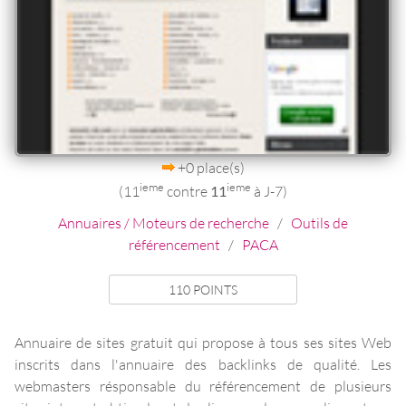
+0 place(s)
ieme
ieme
(11
contre
11
à J-7)
Annuaires / Moteurs de recherche
/
Outils de
référencement
/
PACA
110 POINTS
Annuaire de sites gratuit qui propose à tous ses sites Web
inscrits dans l'annuaire des backlinks de qualité. Les
webmasters résponsable du référencement de plusieurs