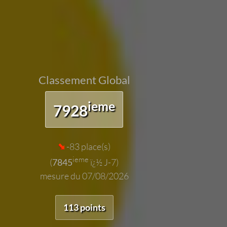
Classement Global
ieme
7928
-83 place(s)
ieme
(
7845
ï¿½ J-7)
mesure du 07/08/2026
113 points