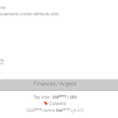
ine.
a semaine (visites réèlles du site).
e
Finances / Argent
ieme
Top Vote :
168
/ 183
-2 place(s)
ieme
ieme
(168
contre
166
ï¿½ J-7)