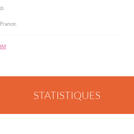
op,
 France.
OM
STATISTIQUES