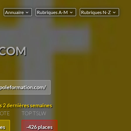
Annuaire
Rubriques A-M
Rubriques N-Z
.COM
poleformation.com/
s 2 dernières semaines
VOTE
TOP TSLW
ces
-426 places