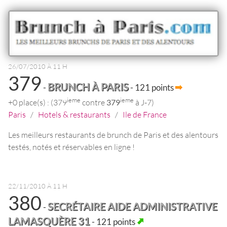
26/07/2010 À 11 H
379
BRUNCH À PARIS
-
- 121 points
ieme
ieme
+0 place(s) : (379
contre
379
à J-7)
Paris
/
Hotels & restaurants
/
Ile de France
Les meilleurs restaurants de brunch de Paris et des alentours
testés, notés et réservables en ligne !
22/11/2010 À 11 H
380
SECRÉTAIRE AIDE ADMINISTRATIVE
-
LAMASQUÈRE 31
- 121 points