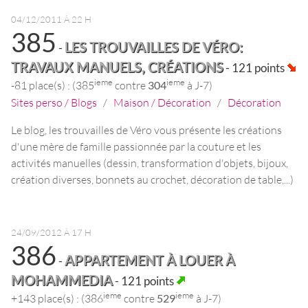
04/12/2011 À 22 H
385
LES TROUVAILLES DE VÉRO:
-
TRAVAUX MANUELS, CRÉATIONS
- 121 points
ieme
ieme
-81 place(s) : (385
contre
304
à J-7)
Sites perso / Blogs
/
Maison / Décoration
/
Décoration
Le blog, les trouvailles de Véro vous présente les créations
d'une mère de famille passionnée par la couture et les
activités manuelles (dessin, transformation d'objets, bijoux,
création diverses, bonnets au crochet, décoration de table,...)
24/09/2012 À 17 H
386
APPARTEMENT À LOUER À
-
MOHAMMEDIA
- 121 points
ieme
ieme
+143 place(s) : (386
contre
529
à J-7)