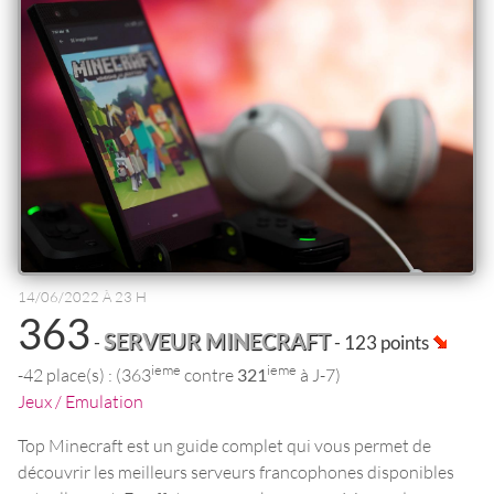
14/06/2022 À 23 H
363
SERVEUR MINECRAFT
-
- 123 points
ieme
ieme
-42 place(s) : (363
contre
321
à J-7)
Jeux / Emulation
Top Minecraft est un guide complet qui vous permet de
découvrir les meilleurs serveurs francophones disponibles