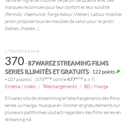
marques reconnues pour leur confort et leur solidité
(Fermob, Vlaemynck, Forge Adour, Weber). Latour mobilier
jardin propose tous les meubles de salon pour le jardin
(tables, chaises...)
17/04/2013 À 18 H
370
87WAREZ STREAMING FILMS
-
SERIES ILLIMITÉS ET GRATUITS
- 122 points
ieme
ieme
+107 place(s) : (370
contre
477
à J-7)
Cinéma / Vidéo
/
Téléchargements
/
BD / Manga
87warez site de streamming et telechargements des films
series us manga, musique en illimiter et gratuitements sur
plusieurs paltformes youtach regarders des films series en
streaming hd