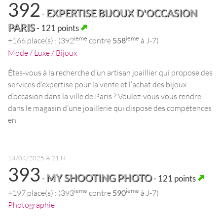
392
EXPERTISE BIJOUX D'OCCASION
-
PARIS
- 121 points
ieme
ieme
+166 place(s) : (392
contre
558
à J-7)
Mode / Luxe / Bijoux
Êtes-vous à la recherche d’un artisan joaillier qui propose des
services d’expertise pour la vente et l’achat des bijoux
d’occasion dans la ville de Paris ? Voulez-vous vous rendre
dans le magasin d’une joaillerie qui dispose des compétences
en
14/04/2025 À 21 H
393
MY SHOOTING PHOTO
-
- 121 points
ieme
ieme
+197 place(s) : (393
contre
590
à J-7)
Photographie