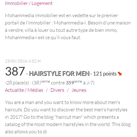
Immobilier / Logement
Mohammedia immobilier est en vedette sur le premier
portail de l’immobilier : Mohammedia-i. Besoin d’une maison
à vendre, villa à louer ou tout autre type de bien immo,
Mohammedia-i est ce qu’il vous faut.
23/06/2018 À 02 H
387
HAIRSTYLE FOR MEN
-
- 121 points
ieme
ieme
-28 place(s) : (387
contre
359
à J-7)
Actualite / Médias
/
Divers
/
Jeunes
You are a man and you want to know more about men's
haircuts. Do you want to discover the best men's hairstyles
in 2017? Go to the blog "haircut man" which presents a
catalog of the most modern hairstyles in the world. This blog
also allows you to di