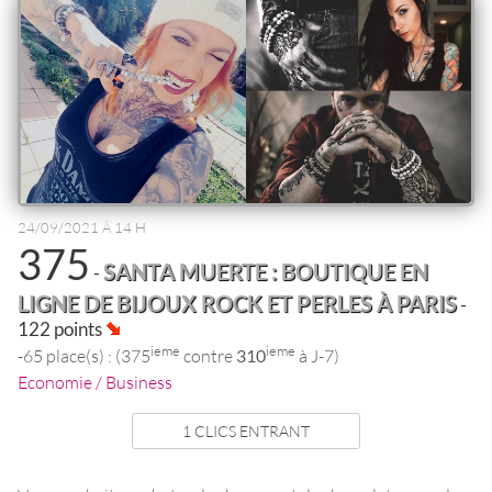
24/09/2021 À 14 H
375
SANTA MUERTE : BOUTIQUE EN
-
LIGNE DE BIJOUX ROCK ET PERLES À PARIS
-
122 points
ieme
ieme
-65 place(s) : (375
contre
310
à J-7)
Economie / Business
1 CLICS ENTRANT