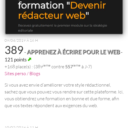
09/04/2019 À 16 H
389
APPRENEZ À ÉCRIRE POUR LE WEB
-
-
121 points
ieme
ieme
+168 place(s) : (389
contre
557
à J-7)
Sites perso / Blogs
Si vous avez envie d’améliorer votre style rédactionnel,
sachez que vous pouvez vous rendre sur cette plateforme. Ici,
vous obtiendrez une formation en bonne et due forme, afin
que vos textes répondent aux exigences du web.
10/07/2019 À 11 H