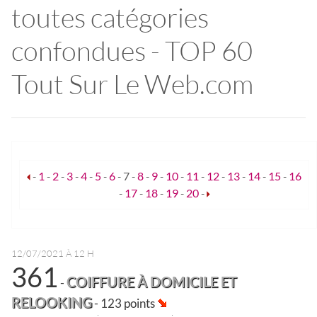
toutes catégories
confondues - TOP 60
Tout Sur Le Web.com
-
1
-
2
-
3
-
4
-
5
-
6
-
7
-
8
-
9
-
10
-
11
-
12
-
13
-
14
-
15
-
16
-
17
-
18
-
19
-
20
-
12/07/2021 À 12 H
361
COIFFURE À DOMICILE ET
-
RELOOKING
- 123 points