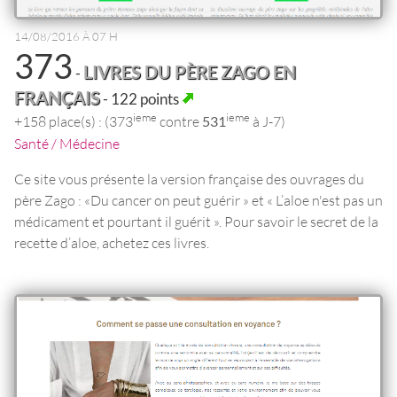
14/08/2016 À 07 H
373
LIVRES DU PÈRE ZAGO EN
-
FRANÇAIS
- 122 points
ieme
ieme
+158 place(s) : (373
contre
531
à J-7)
Santé / Médecine
Ce site vous présente la version française des ouvrages du
père Zago : «Du cancer on peut guérir » et « L’aloe n'est pas un
médicament et pourtant il guérit ». Pour savoir le secret de la
recette d’aloe, achetez ces livres.