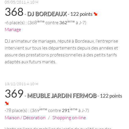
05/05/2011 À 10 H
368
DJ BORDEAUX
-
- 122 points
ieme
ieme
-6 place(s) : (368
contre
362
à J-7)
Mariage
DJ animateur de mariages, réputé à Bordeaux, l'entreprise
intervient sur tous les départements depuis des années et
assure des prestations professionnelles à des petits tarifs
adaptés aux futurs mariés.
13/12/2011 À 10 H
369
MEUBLE JARDIN FERMOB
-
- 122 points
ieme
ieme
-78 place(s) : (369
contre
291
à J-7)
Maison / Décoration
/
Shopping on-line
Vente en ligne de mobilier de jardin de qualité avec des