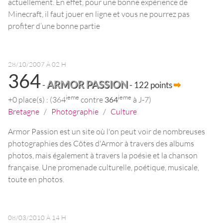
actuellement. En effet, pour une bonne expérience de
Minecraft, il faut jouer en ligne et vous ne pourrez pas
profiter d’une bonne partie
28/10/2007 À 02 H
364
ARMOR PASSION
-
- 122 points
ieme
ieme
+0 place(s) : (364
contre
364
à J-7)
Bretagne
/
Photographie
/
Culture
Armor Passion est un site où l'on peut voir de nombreuses
photographies des Côtes d'Armor à travers des albums
photos, mais également à travers la poésie et la chanson
française. Une promenade culturelle, poétique, musicale,
toute en photos.
08/03/2010 À 14 H