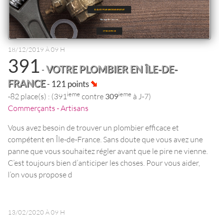
18/12/2019 À 09 H
391
VOTRE PLOMBIER EN ÎLE-DE-
-
FRANCE
- 121 points
ieme
ieme
-82 place(s) : (391
contre
309
à J-7)
Commerçants - Artisans
Vous avez besoin de trouver un plombier efficace et
compétent en Île-de-France. Sans doute que vous avez une
panne que vous souhaitez régler avant que le pire ne vienne.
C’est toujours bien d’anticiper les choses. Pour vous aider,
l’on vous propose d
13/02/2020 À 09 H