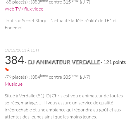
ieme
ieme
-68 place(s) : (383
contre
315
à J-7)
Web TV / flux video
Tout sur Secret Story ! L'actualité la Télé-réalité de TF1 et
Endemol
13/12/2011 À 11 H
384
DJ ANIMATEUR VERDALLE
-
- 121 points
ieme
ieme
-79 place(s) : (384
contre
305
à J-7)
Musique
Situé à Verdalle (81), Dj Chris est votre animateur de toutes
soirées, mariage… . Il vous assure un service de qualité
irréprochable et une ambiance qui répondra au goût et aux
attentes des jeunes ainsi que les moins jeunes.