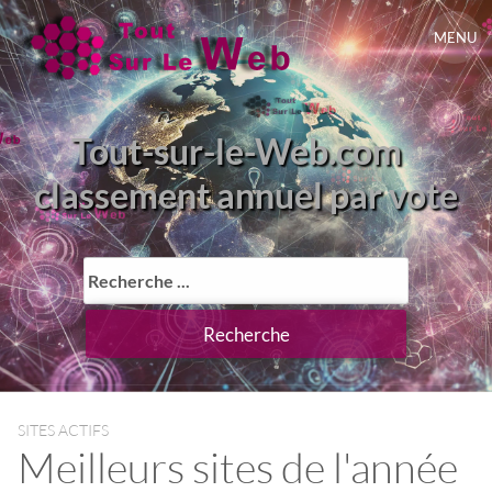
MENU
Tout-sur-le-Web.com
classement annuel par vote
SITES ACTIFS
Meilleurs sites de l'année