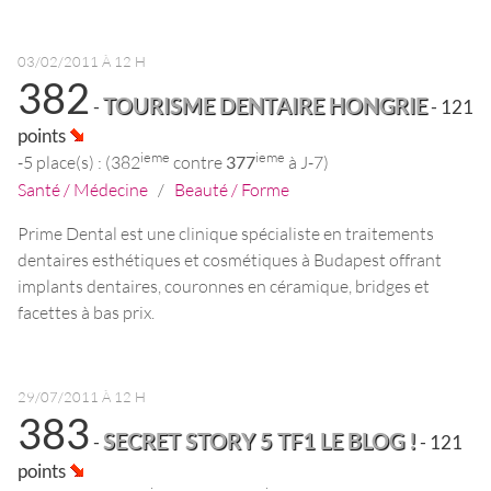
03/02/2011 À 12 H
382
TOURISME DENTAIRE HONGRIE
-
- 121
points
ieme
ieme
-5 place(s) : (382
contre
377
à J-7)
Santé / Médecine
/
Beauté / Forme
Prime Dental est une clinique spécialiste en traitements
dentaires esthétiques et cosmétiques à Budapest offrant
implants dentaires, couronnes en céramique, bridges et
facettes à bas prix.
29/07/2011 À 12 H
383
SECRET STORY 5 TF1 LE BLOG !
-
- 121
points