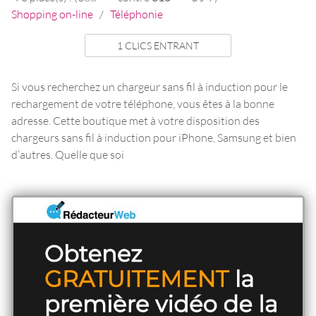
Shopping on-line
/
Téléphonie
1 CLICS ENTRANT
Si vous recherchez un chargeur sans fil à induction pour le
rechargement de votre téléphone, vous êtes à la bonne
adresse. Cette boutique met à votre disposition des
chargeurs sans fil à induction pour iPhone, Samsung et bien
d’autres. Quelle que soi