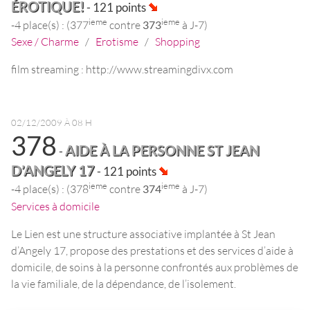
ÉROTIQUE!
- 121 points
ieme
ieme
-4 place(s) : (377
contre
373
à J-7)
Sexe / Charme
/
Erotisme
/
Shopping
film streaming : http://www.streamingdivx.com
02/12/2009 À 08 H
378
AIDE À LA PERSONNE ST JEAN
-
D’ANGELY 17
- 121 points
ieme
ieme
-4 place(s) : (378
contre
374
à J-7)
Services à domicile
Le Lien est une structure associative implantée à St Jean
d’Angely 17, propose des prestations et des services d’aide à
domicile, de soins à la personne confrontés aux problèmes de
la vie familiale, de la dépendance, de l’isolement.