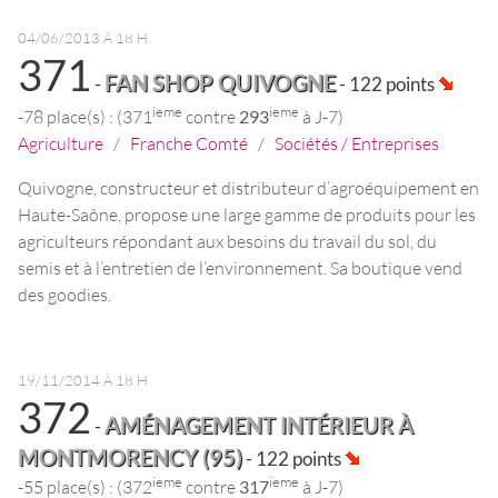
04/06/2013 À 18 H
371
FAN SHOP QUIVOGNE
-
- 122 points
ieme
ieme
-78 place(s) : (371
contre
293
à J-7)
Agriculture
/
Franche Comté
/
Sociétés / Entreprises
Quivogne, constructeur et distributeur d’agroéquipement en
Haute-Saône, propose une large gamme de produits pour les
agriculteurs répondant aux besoins du travail du sol, du
semis et à l’entretien de l’environnement. Sa boutique vend
des goodies.
19/11/2014 À 18 H
372
AMÉNAGEMENT INTÉRIEUR À
-
MONTMORENCY (95)
- 122 points
ieme
ieme
-55 place(s) : (372
contre
317
à J-7)