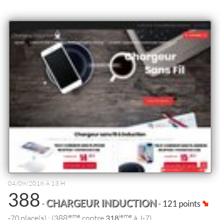
04/09/2018 À 13 H
388
CHARGEUR INDUCTION
-
- 121 points
ieme
ieme
-70 place(s) : (388
contre
318
à J-7)