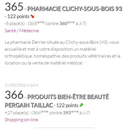
365
PHARMACIE CLICHY-SOUS-BOIS 93
-
- 122 points
ieme
ieme
-5 place(s) : (365
contre
360
à J-7)
Santé / Médecine
La pharmacie Derrier située au Clichy-sous-Bois (93), vous
accueille et met à votre disposition un matériel
orthopédique, homéopathie, des produits vétérinaires et la
location ou la vente de matériel médical.
26/03/2010 À 14 H
366
PRODUITS BIEN-ÊTRE BEAUTÉ
-
PERGAIN TAILLAC
- 122 points
ieme
ieme
+27 place(s) : (366
contre
393
à J-7)
Shopping on-line