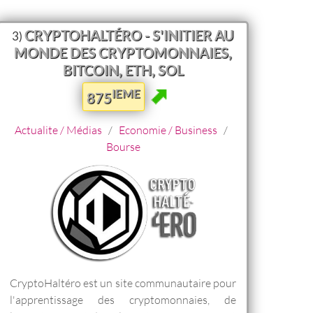
CRYPTOHALTÉRO - S'INITIER AU
3)
MONDE DES CRYPTOMONNAIES,
BITCOIN, ETH, SOL
IEME
875
Actualite / Médias
/
Economie / Business
/
Bourse
CryptoHaltéro est un site communautaire pour
l'apprentissage des cryptomonnaies, de