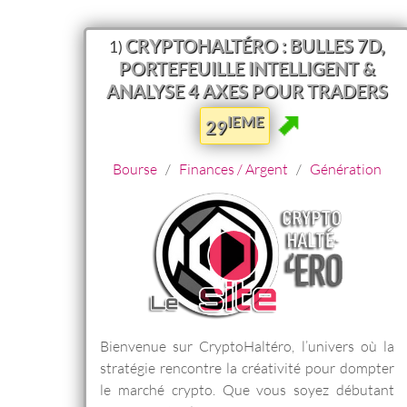
CRYPTOHALTÉRO : BULLES 7D,
1)
PORTEFEUILLE INTELLIGENT &
ANALYSE 4 AXES POUR TRADERS
IEME
29
Bourse
/
Finances / Argent
/
Génération
Bienvenue sur CryptoHaltéro, l’univers où la
stratégie rencontre la créativité pour dompter
le marché crypto. Que vous soyez débutant