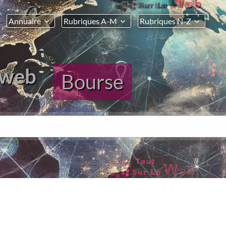
Annuaire
Rubriques A-M
Rubriques N-Z
 web
Bourse