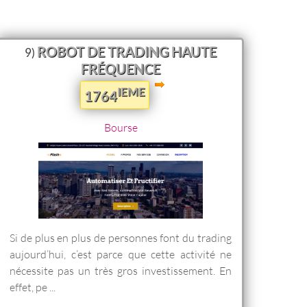
ROBOT DE TRADING HAUTE
9)
FRÉQUENCE
IEME
1764
Bourse
Si de plus en plus de personnes font du trading
aujourd’hui, c’est parce que cette activité ne
nécessite pas un très gros investissement. En
effet, pe ...