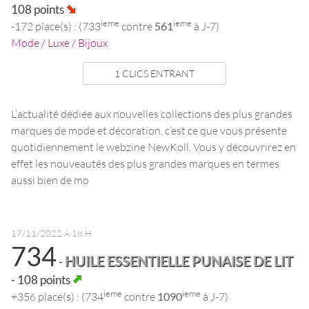
108 points
ieme
ieme
-172 place(s) : (733
contre
561
à J-7)
Mode / Luxe / Bijoux
1 CLICS ENTRANT
L’actualité dédiée aux nouvelles collections des plus grandes
marques de mode et décoration, c’est ce que vous présente
quotidiennement le webzine NewKoll. Vous y découvrirez en
effet les nouveautés des plus grandes marques en termes
aussi bien de mo
17/11/2022 À 18 H
734
HUILE ESSENTIELLE PUNAISE DE LIT
-
- 108 points
ieme
ieme
+356 place(s) : (734
contre
1090
à J-7)