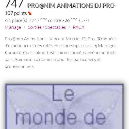
747
PRO@NIM ANIMATIONS DJ PRO
-
-
107 points
ieme
ieme
-21 place(s) : (747
contre
726
à J-7)
Mariage
/
Sorties / Spectacles
/
PACA
Pro@nim Animations : Vincent Mercier Dj Pro, 30 années
d'expérience et des références prestigieuses. Dj Mariages,
Karaoké, Quizz blind-test, soirées privées, évènementiels,
bals, Animation à domicile pour les particuliers et
professionnels