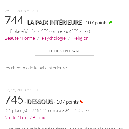
28/11/2008 À 13 H
744
LA PAIX INTÉRIEURE
-
- 107 points
ieme
ieme
+18 place(s) : (744
contre
762
à J-7)
Beauté / Forme
/
Psychologie
/
Religion
1 CLICS ENTRANT
les chemins de la paix intérieure
12/12/2008 À 12 H
745
DESSOUS
-
- 107 points
ieme
ieme
-21 place(s) : (745
contre
724
à J-7)
Mode / Luxe / Bijoux
Bienvenue sur le blog des dessous sexy! Blog sur la mode, les