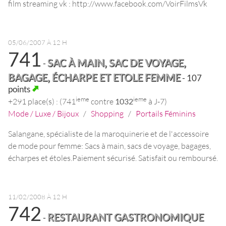
film streaming vk : http://www.facebook.com/VoirFilmsVk
05/06/2007 À 12 H
741
SAC À MAIN, SAC DE VOYAGE,
-
BAGAGE, ÉCHARPE ET ETOLE FEMME
- 107
points
ieme
ieme
+291 place(s) : (741
contre
1032
à J-7)
Mode / Luxe / Bijoux
/
Shopping
/
Portails Féminins
Salangane, spécialiste de la maroquinerie et de l'accessoire
de mode pour femme: Sacs à main, sacs de voyage, bagages,
écharpes et étoles.Paiement sécurisé. Satisfait ou remboursé.
11/02/2008 À 12 H
742
RESTAURANT GASTRONOMIQUE
-