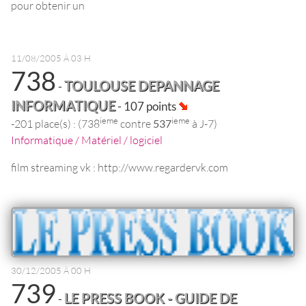
pour obtenir un
11/08/2005 À 03 H
738
TOULOUSE DEPANNAGE
-
INFORMATIQUE
- 107 points
ieme
ieme
-201 place(s) : (738
contre
537
à J-7)
Informatique / Matériel / logiciel
film streaming vk : http://www.regardervk.com
30/12/2005 À 00 H
739
LE PRESS BOOK - GUIDE DE
-