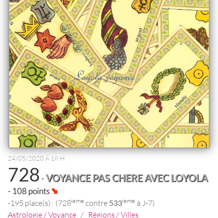
24/05/2020 À 18 H
728
VOYANCE PAS CHERE AVEC LOYOLA
-
- 108 points
ieme
ieme
-195 place(s) : (728
contre
533
à J-7)
Astrologie / Voyance
/
Régions / Villes