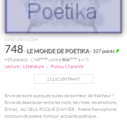
14/02/2009 À 23 H
748
LE MONDE DE POETIKA
-
- 107 points
ieme
ieme
+58 place(s) : (748
contre
806
à J-7)
Lecture / Littérature
/
Poitou Charente
2 CLICS ENTRANT
Envie de boire quelques bulles de bonheur, de fraîcheur ?
Envie de déambuler entre les mots, les rimes, les émotions...
Entrez... AU SEUL RISQUE D'AIMER... Poésie francophone,
concours de poésie, humour, actualité poétique...