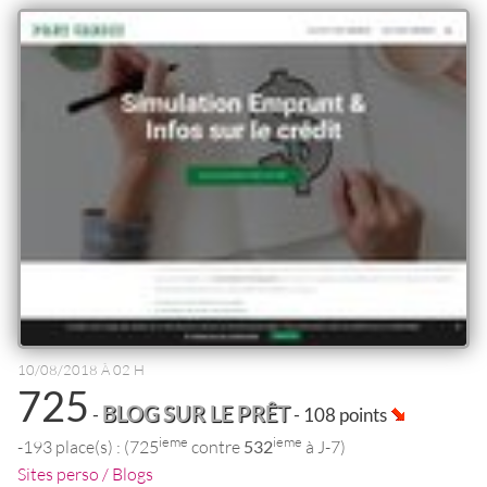
10/08/2018 À 02 H
725
BLOG SUR LE PRÊT
-
- 108 points
ieme
ieme
-193 place(s) : (725
contre
532
à J-7)
Sites perso / Blogs