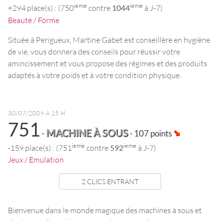
ieme
ieme
+294 place(s) : (750
contre
1044
à J-7)
Beauté / Forme
Située à Perigueux, Martine Gabet est conseillère en hygiène
de vie, vous donnera des conseils pour réussir votre
amincissement et vous propose des régimes et des produits
adaptés à votre poids et à votre condition physique.
30/07/2009 À 15 H
751
MACHINE À SOUS
-
- 107 points
ieme
ieme
-159 place(s) : (751
contre
592
à J-7)
Jeux / Emulation
2 CLICS ENTRANT
Bienvenue dans le monde magique des machines à sous et