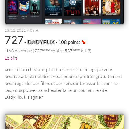
13/12/2021 À 08 H
727
DADYFLIX
-
- 108 points
ieme
ieme
-190 place(s) : (727
contre
537
à J-7)
Loisirs
Vous recherchez une plateforme de streaming que vous
pourrez adopter et dont vous pourrez profiter gratuitement
pour regarder des films et des séries intéressants. Dans ce
cas, vous pouvez sans hésiter faire un tour sur le site
DadyFlix. Il s’agit en