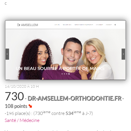
c
14/10/2020 À 10 H
730
DR-AMSELLEM-ORTHODONTIE.FR
-
-
108 points
ieme
ieme
-196 place(s) : (730
contre
534
à J-7)
Santé / Médecine