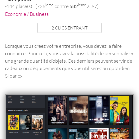
ieme
ieme
-144 place(s) : (726
contre
582
à J-7)
Economie / Business
2 CLICS ENTRANT
Lorsque vous créez votre entreprise, vous devez la faire
connaître. Pour cela, vous avez la possibilité de personnaliser
une grande quantité d’objets. Ces derniers peuvent servir de
cadeaux ou d’équipements que vous utiliserez au quotidien.
Si par ex