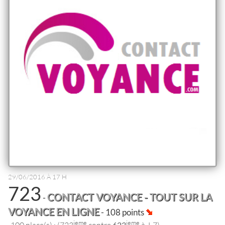
29/06/2016 À 17 H
723
CONTACT VOYANCE - TOUT SUR LA
-
VOYANCE EN LIGNE
- 108 points
ieme
ieme
-100 place(s) : (723
contre
623
à J-7)