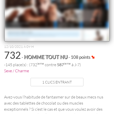
12/10/2021 À 09 H
732
HOMME TOUT NU
-
- 108 points
ieme
ieme
-145 place(s) : (732
contre
587
à J-7)
Sexe / Charme
1 CLICS ENTRANT
Avez-vous l’habitude de fantasmer sur de beaux mecs nus
avec des tablettes de chocolat ou des muscles
exceptionnels ? Si c’est le cas et que vous voulez avoir des