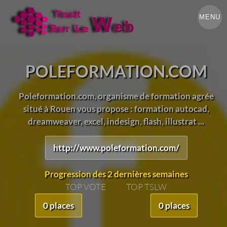
MENU
POLEFORMATION.COM
Poleformation.com, organisme de formation agrée
situé à Rouen vous propose : formation autocad,
dreamweaver, excel, indesign, flash, illustrat ...
http://www.poleformation.com/
Progression des 2 dernières semaines
TOP VOTE
TOP TSLW
0 places
0 places