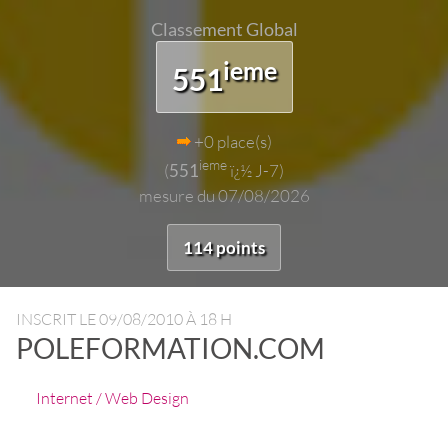
Classement Global
ieme
551
+0 place(s)
ieme
(
551
ï¿½ J-7)
mesure du 07/08/2026
114 points
INSCRIT LE
09/08/2010 À 18 H
POLEFORMATION.COM
Internet / Web Design