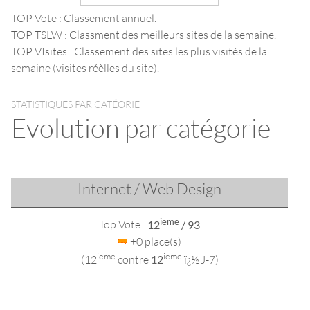
TOP Vote : Classement annuel.
TOP TSLW : Classment des meilleurs sites de la semaine.
TOP VIsites : Classement des sites les plus visités de la
semaine (visites réèlles du site).
STATISTIQUES PAR CATÉORIE
Evolution par catégorie
Internet / Web Design
ieme
Top Vote :
12
/ 93
+0 place(s)
ieme
ieme
(12
contre
12
ï¿½ J-7)