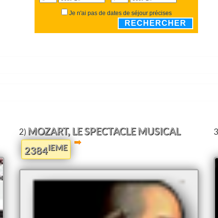
Je n'ai pas de dates de séjour précises
RECHERCHER
MOZART, LE SPECTACLE MUSICAL
2)
3
IEME
2384