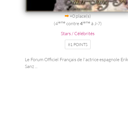
+0 place(s)
ieme
ieme
(4
contre
4
à J-7)
Stars / Célébrités
81 POINTS
Le Forum Officiel Français de l'actrice espagnole Eri
Sanz ...