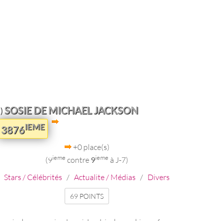
SOSIE DE MICHAEL JACKSON
)
IEME
3876
+0 place(s)
ieme
ieme
(9
contre
9
à J-7)
Stars / Célébrités
/
Actualite / Médias
/
Divers
69 POINTS