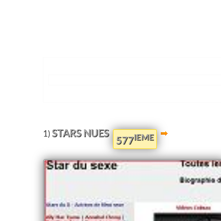
STARS NUES
1)
IEME
577