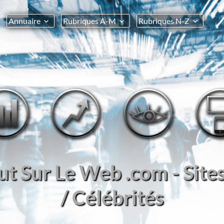
Annuaire
Rubriques A-M
Rubriques N-Z
out Sur Le Web .com - Site
/ Célébrités