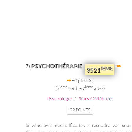
PSYCHOTHÉRAPIE
7)
IEME
3521
+0 place(s)
ieme
ieme
(7
contre
7
à J-7)
Psychologie
/
Stars / Célébrités
72 POINTS
Si vous avez des difficultés à résoudre vos souc