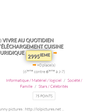
VIVRE AU QUOTIDIEN
)
TÉLÉCHARGEMENT CUISINE
JURIDIQUE
IEME
2995
+0 place(s)
ieme
ieme
(6
contre
6
à J-7)
Informatique / Matériel / logiciel
/
Société /
Famille
/
Stars / Célébrités
75 POINTS
unny pictures : http://lolpictures.net ...