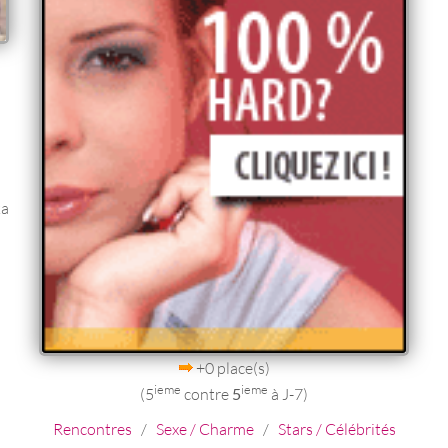
ka
+0 place(s)
ieme
ieme
(5
contre
5
à J-7)
Rencontres
/
Sexe / Charme
/
Stars / Célébrités