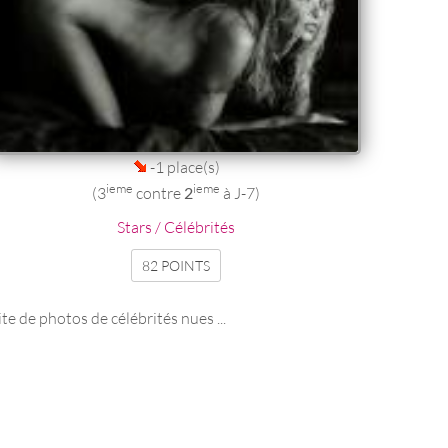
-1 place(s)
ieme
ieme
(3
contre
2
à J-7)
Stars / Célébrités
82 POINTS
ite de photos de célébrités nues ...