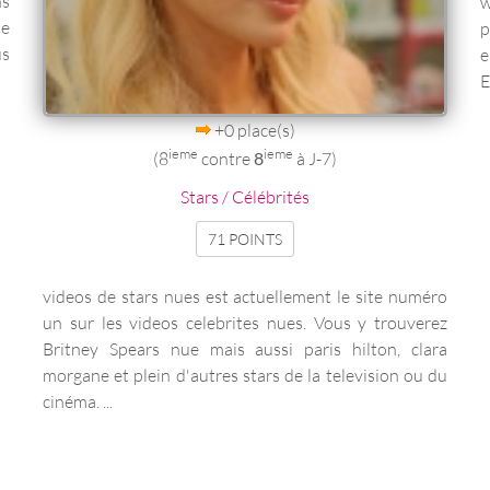
ns
w
te
p
us
e
E
+0 place(s)
ieme
ieme
(8
contre
8
à J-7)
Stars / Célébrités
71 POINTS
videos de stars nues est actuellement le site numéro
un sur les videos celebrites nues. Vous y trouverez
Britney Spears nue mais aussi paris hilton, clara
morgane et plein d'autres stars de la television ou du
cinéma. ...