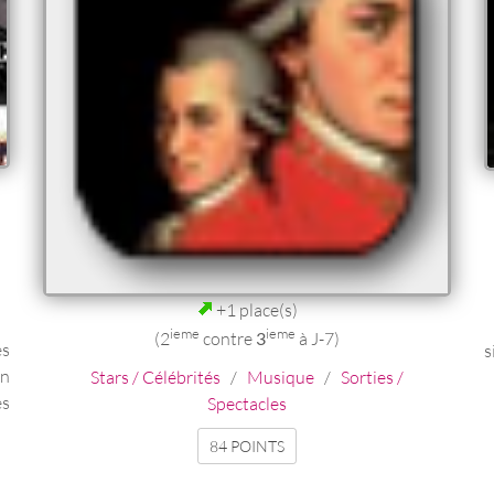
+1 place(s)
ieme
ieme
(2
contre
3
à J-7)
es
s
en
Stars / Célébrités
/
Musique
/
Sorties /
es
Spectacles
84 POINTS