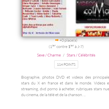
+0 place(s)
ier
ier
(1
contre
1
à J-7)
Sexe / Charme
/
Stars / Célébrités
114 POINTS
Biographie, photos DVD et videos des principal
stars du X en france et dans le monde. Videos 
streaming, dvd porno à acheter, rubriques stars nu
du cinema, de la télé et de la chanson. ...