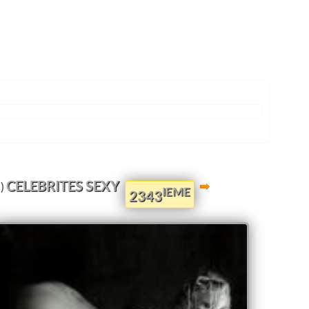
CELEBRITES SEXY
)
IEME
2343