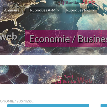
Annuaire
Rubriques A-M
Rubriques N-Z
 web
Economie / Busine
ONOMIE / BUSINESS
...