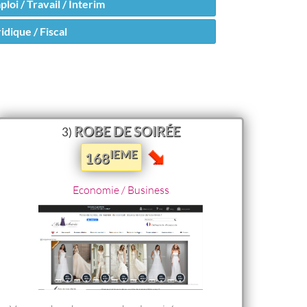
loi / Travail / Interim
idique / Fiscal
ROBE DE SOIRÉE
3)
IEME
168
Economie / Business