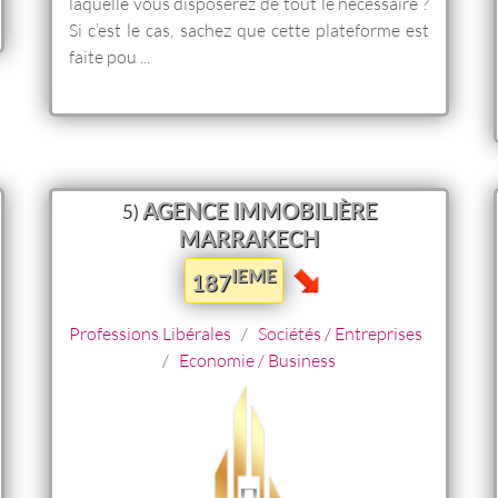
laquelle vous disposerez de tout le nécessaire ?
Si c’est le cas, sachez que cette plateforme est
faite pou ...
AGENCE IMMOBILIÈRE
5)
MARRAKECH
IEME
187
Professions Libérales
/
Sociétés / Entreprises
/
Economie / Business