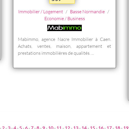
Immobilier / Logement
/
Basse Normandie
/
Economie / Business
Mabimmo, agence Nacre Immobilier à Caen.
Achats, ventes, maison, appartement et
prestations immobilières de qualités. ...
-
2
-
3
-
4
-
5
-
6
-
7
-
8
-
9
-
10
-
11
-
12
-
13
-
14
-
15
-
16
-
17
-
18
-
19