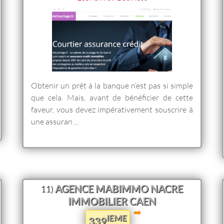
Obtenir un prêt à la banque n’est pas si simple
que cela. Mais, avant de bénéficier de cette
faveur, vous devez impérativement souscrire à
une assuran ...
AGENCE MABIMMO NACRE
11)
IMMOBILIER CAEN
IEME
339