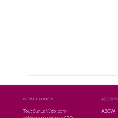
WEBSITE FOOTER
ADDRESS
Tout Sur Le Web .com -
A2CW