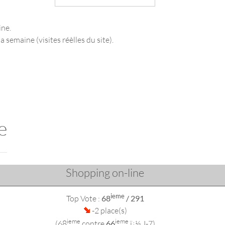
ine.
a semaine (visites réèlles du site).
e
Shopping on-line
ieme
Top Vote :
68
/ 291
-2 place(s)
ieme
ieme
(68
contre
66
ï¿½ J-7)