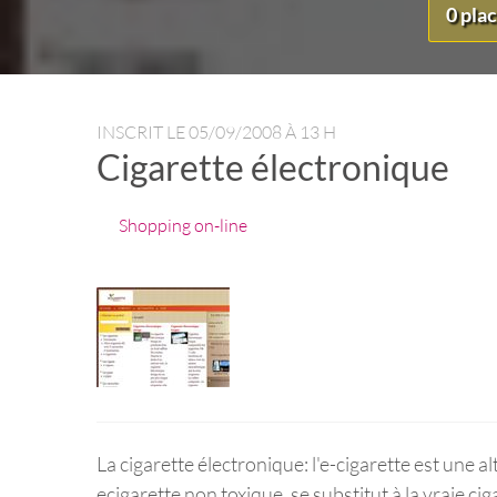
0 pla
INSCRIT LE
05/09/2008 À 13 H
Cigarette électronique
Shopping on-line
La cigarette électronique: l'e-cigarette est une a
ecigarette non toxique, se substitut à la vraie ci