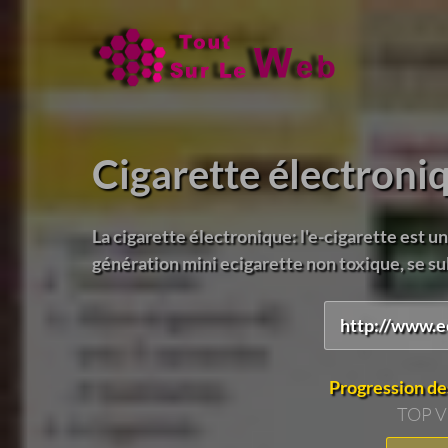
Cigarette électroni
La cigarette électronique: l'e-cigarette est un
génération mini ecigarette non toxique, se subst
http://www.e
Progression de
TOP 