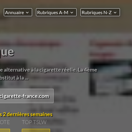
Annuaire
Rubriques A-M
Rubriques N-Z
que
e alternative à la cigarette réelle. La 4ème
itut à la ...
cigarette-france.com
s 2 dernières semaines
VOTE
TOP TSLW