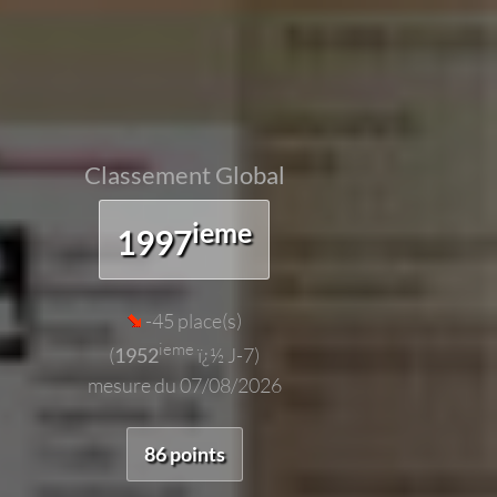
Classement Global
ieme
1997
-45 place(s)
ieme
(
1952
ï¿½ J-7)
mesure du 07/08/2026
86 points