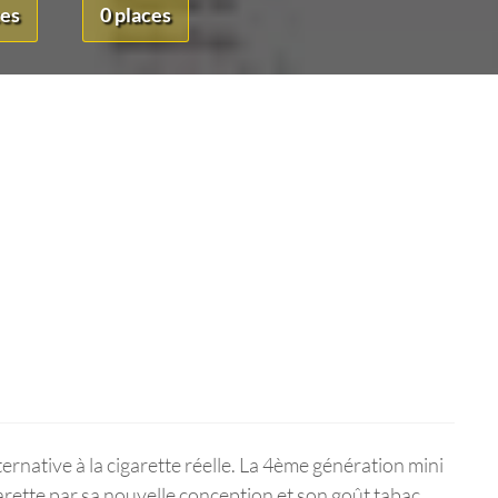
ces
0 places
lternative à la cigarette réelle. La 4ème génération mini
garette par sa nouvelle conception et son goût tabac,