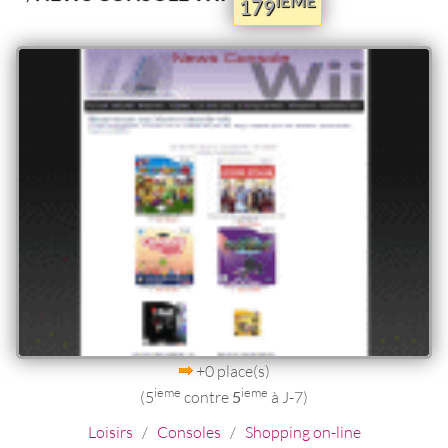
IEME
179
+0 place(s)
ieme
ieme
(5
contre
5
à J-7)
Loisirs
/
Consoles
/
Shopping on-line