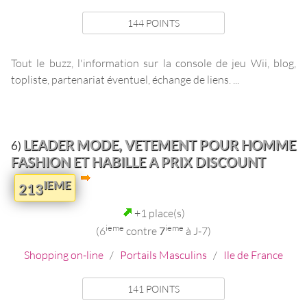
144 POINTS
Tout le buzz, l'information sur la console de jeu Wii, blog,
topliste, partenariat éventuel, échange de liens. ...
LEADER MODE, VETEMENT POUR HOMME
6)
FASHION ET HABILLE A PRIX DISCOUNT
IEME
213
+1 place(s)
ieme
ieme
(6
contre
7
à J-7)
Shopping on-line
/
Portails Masculins
/
Ile de France
141 POINTS