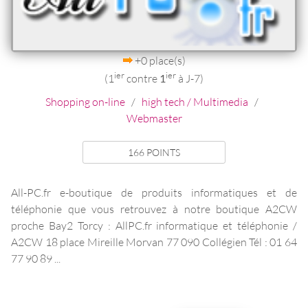
+0 place(s)
ier
ier
(1
contre
1
à J-7)
Shopping on-line
/
high tech / Multimedia
/
Webmaster
166 POINTS
All-PC.fr e-boutique de produits informatiques et de
téléphonie que vous retrouvez à notre boutique A2CW
proche Bay2 Torcy : AllPC.fr informatique et téléphonie /
A2CW 18 place Mireille Morvan 77 090 Collégien Tél : 01 64
77 90 89 ...