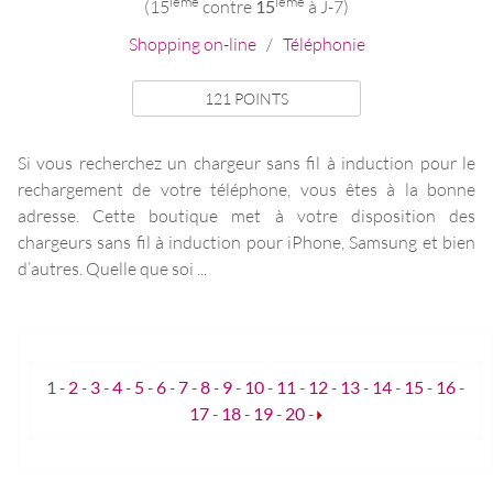
ieme
ieme
(15
contre
15
à J-7)
Shopping on-line
/
Téléphonie
121 POINTS
Si vous recherchez un chargeur sans fil à induction pour le
rechargement de votre téléphone, vous êtes à la bonne
adresse. Cette boutique met à votre disposition des
chargeurs sans fil à induction pour iPhone, Samsung et bien
d’autres. Quelle que soi ...
1
-
2
-
3
-
4
-
5
-
6
-
7
-
8
-
9
-
10
-
11
-
12
-
13
-
14
-
15
-
16
-
17
-
18
-
19
-
20
-