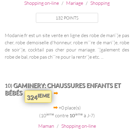
Shopping on-line
/
Mariage
/
Shopping
132 POINTS
Modanie.fr est un site vente en ligne des robe de mari¨¦e pas
cher, robe demoiselle d'honneur, robe m¨¨re de mari¨¦e, robe
de soir¨¦e, cocktail pas cher pour mariage. ¨¦galement des
robe de bal, robe pas ch¨¨re pour la rentr¨¦e etc. ...
GAMINERY: CHAUSSURES ENFANTS ET
10)
BÉBÉS
IEME
324
+0 place(s)
ieme
ieme
(10
contre
10
à J-7)
Maman
/
Shopping on-line