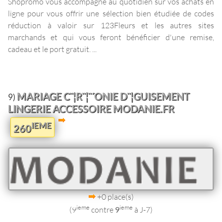
Shopromo vous accompagne au quotidien sur vos achats en
ligne pour vous offrir une sélection bien étudiée de codes
réduction à valoir sur 123Fleurs et les autres sites
marchands et qui vous feront bénéficier d'une remise,
cadeau et le port gratuit. ...
MARIAGE C¨¦R¨¦¨´ONIE D¨¦GUISEMENT
9)
LINGERIE ACCESSOIRE MODANIE.FR
IEME
260
+0 place(s)
ieme
ieme
(9
contre
9
à J-7)