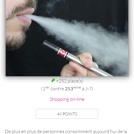
+252 place(s)
ier
ieme
(1
contre
253
à J-7)
Shopping on-line
49 POINTS
De plus en plus de personnes consomment aujourd’hui de la