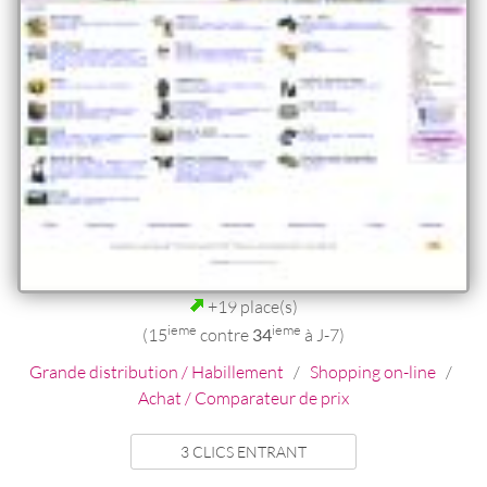
+19 place(s)
ieme
ieme
(15
contre
34
à J-7)
Grande distribution / Habillement
/
Shopping on-line
/
Achat / Comparateur de prix
3 CLICS ENTRANT