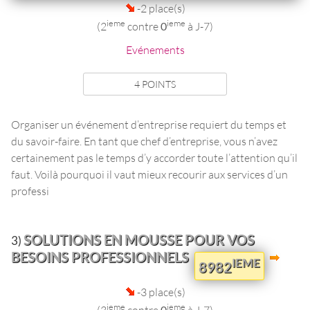
-2 place(s)
ieme
ieme
(2
contre
0
à J-7)
Evénements
4 POINTS
Organiser un événement d’entreprise requiert du temps et
du savoir-faire. En tant que chef d’entreprise, vous n’avez
certainement pas le temps d’y accorder toute l’attention qu’il
faut. Voilà pourquoi il vaut mieux recourir aux services d’un
professi
SOLUTIONS EN MOUSSE POUR VOS
3)
BESOINS PROFESSIONNELS
IEME
8982
-3 place(s)
ieme
ieme
(3
contre
0
à J-7)