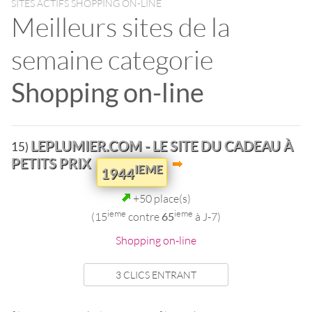
SITES ACTIFS SHOPPING ON-LINE
Meilleurs sites de la
semaine categorie
Shopping on-line
LEPLUMIER.COM - LE SITE DU CADEAU À
15)
PETITS PRIX
IEME
1944
+50 place(s)
ieme
ieme
(15
contre
65
à J-7)
Shopping on-line
3 CLICS ENTRANT