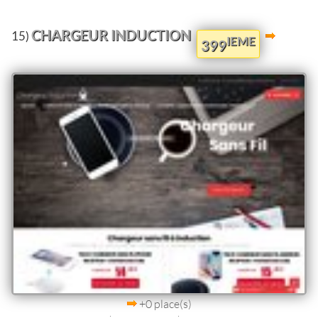
CHARGEUR INDUCTION
15)
IEME
399
+0 place(s)