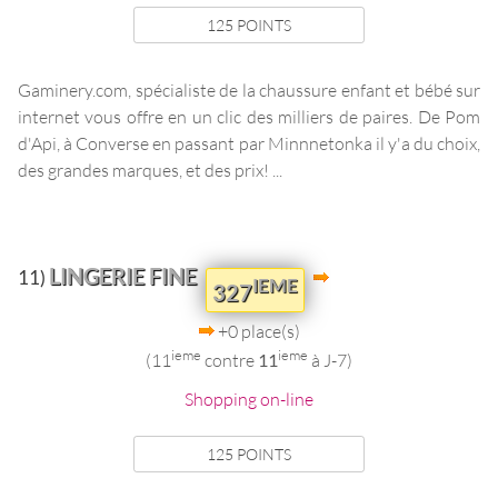
125 POINTS
Gaminery.com, spécialiste de la chaussure enfant et bébé sur
internet vous offre en un clic des milliers de paires. De Pom
d'Api, à Converse en passant par Minnnetonka il y'a du choix,
des grandes marques, et des prix! ...
LINGERIE FINE
11)
IEME
327
+0 place(s)
ieme
ieme
(11
contre
11
à J-7)
Shopping on-line
125 POINTS