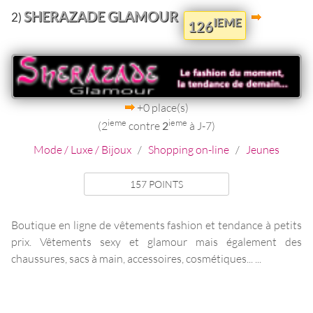
SHERAZADE GLAMOUR
2)
IEME
126
+0 place(s)
ieme
ieme
(2
contre
2
à J-7)
Mode / Luxe / Bijoux
/
Shopping on-line
/
Jeunes
157 POINTS
Boutique en ligne de vêtements fashion et tendance à petits
prix. Vêtements sexy et glamour mais également des
chaussures, sacs à main, accessoires, cosmétiques... ...