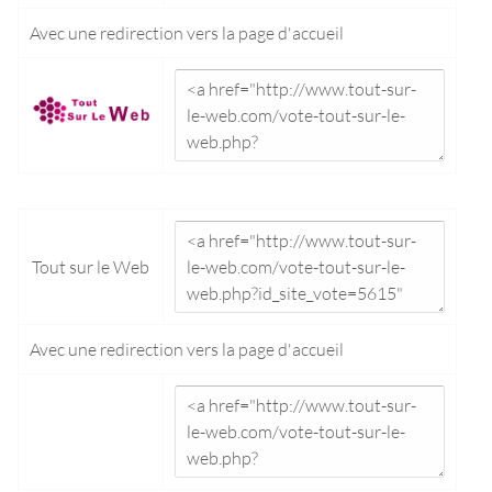
Avec une redirection vers la
page d'accueil
Tout sur le Web
Avec une redirection vers la
page d'accueil