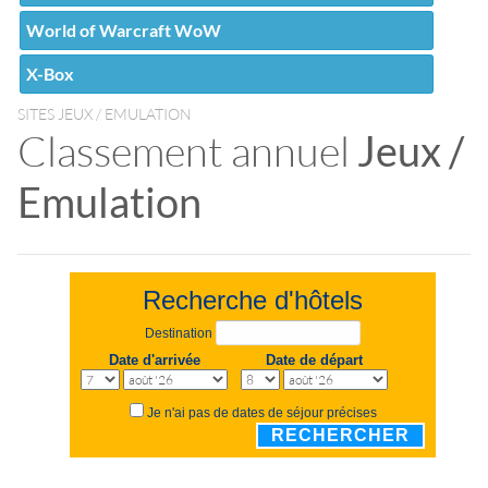
World of Warcraft WoW
X-Box
SITES JEUX / EMULATION
Classement annuel
Jeux /
Emulation
Recherche d'hôtels
Destination
Date d'arrivée
Date de départ
Je n'ai pas de dates de séjour précises
RECHERCHER