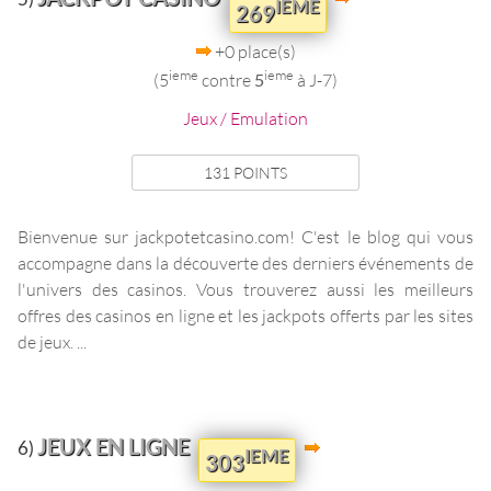
IEME
269
+0 place(s)
ieme
ieme
(5
contre
5
à J-7)
Jeux / Emulation
131 POINTS
Bienvenue sur jackpotetcasino.com! C'est le blog qui vous
accompagne dans la découverte des derniers événements de
l'univers des casinos. Vous trouverez aussi les meilleurs
offres des casinos en ligne et les jackpots offerts par les sites
de jeux. ...
JEUX EN LIGNE
6)
IEME
303