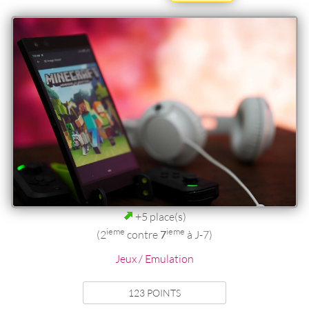
+5 place(s)
ieme
ieme
(2
contre
7
à J-7)
Jeux / Emulation
123 POINTS