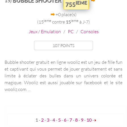
BUBBLE SHOOTER
15)
IEME
755
+0 place(s)
ieme
ieme
(15
contre
15
à J-7)
Jeux / Emulation
/
PC
/
Consoles
107 POINTS
Bubble shooter gratuit en ligne wooliz est un jeu de fille fun
et captivant qui vous permet de jouer gratuitement et sans
limite à éclater des bulles dans un univers colorée et
magique. Wooliz est aussi jouable sur facebook et le site
wooliz.com. ...
1
-
2
-
3
-
4
-
5
-
6
-
7
-
8
-
9
-
10
-