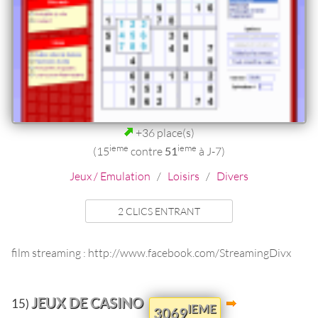
+36 place(s)
ieme
ieme
(15
contre
51
à J-7)
Jeux / Emulation
/
Loisirs
/
Divers
2 CLICS ENTRANT
film streaming : http://www.facebook.com/StreamingDivx
JEUX DE CASINO
15)
IEME
3069