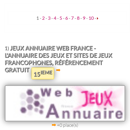
1
-
2
-
3
-
4
-
5
-
6
-
7
-
8
-
9
-
10
-
JEUX ANNUAIRE WEB FRANCE -
1)
L'ANNUAIRE DES JEUX ET SITES DE JEUX
FRANCOPHONES, RÉFÉRENCEMENT
GRATUIT
IEME
15
+0 place(s)