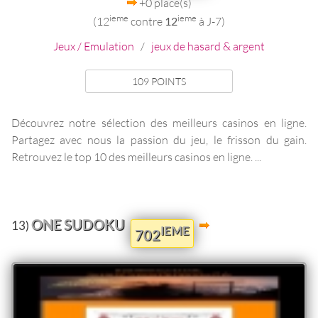
+0 place(s)
ieme
ieme
(12
contre
12
à J-7)
Jeux / Emulation
/
jeux de hasard & argent
109 POINTS
Découvrez notre sélection des meilleurs casinos en ligne.
Partagez avec nous la passion du jeu, le frisson du gain.
Retrouvez le top 10 des meilleurs casinos en ligne. ...
ONE SUDOKU
13)
IEME
702