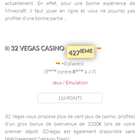
actuellement. En effet, pour une bonne expérience de
Minecraft, il faut jouer en ligne et vous ne pourrez pas
profiter d’une bonne partie ...
32 VEGAS CASINO
8)
IEME
427
+0 place(s)
ieme
ieme
(8
contre
8
à J-7)
Jeux / Emulation
118 POINTS
32 Vegas vous propose plus de cent jeux de casino, profitez
d'un gros bonus de bienvenue de 3200€ lors de votre
premier dépôt. 32Vegas est également disponible sans
téléchagement (Version Flash). ...