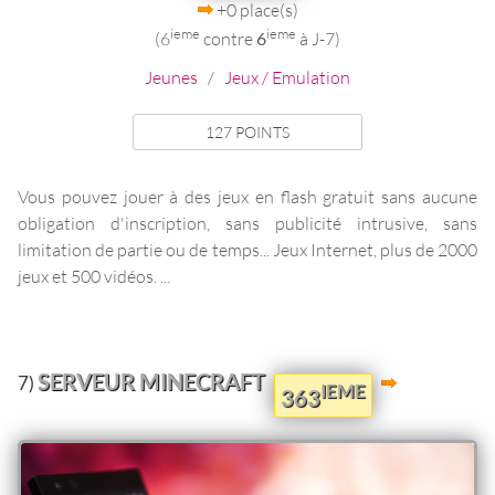
+0 place(s)
ieme
ieme
(6
contre
6
à J-7)
Jeunes
/
Jeux / Emulation
127 POINTS
Vous pouvez jouer à des jeux en flash gratuit sans aucune
obligation d'inscription, sans publicité intrusive, sans
limitation de partie ou de temps... Jeux Internet, plus de 2000
jeux et 500 vidéos. ...
SERVEUR MINECRAFT
7)
IEME
363