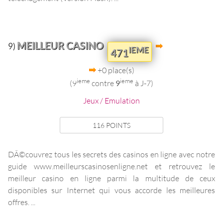
MEILLEUR CASINO
9)
IEME
471
+0 place(s)
ieme
ieme
(9
contre
9
à J-7)
Jeux / Emulation
116 POINTS
DÃ
©
couvrez tous les secrets des casinos en ligne avec notre
guide www.meilleurscasinosenligne.net et retrouvez le
meilleur casino en ligne parmi la multitude de ceux
disponibles sur Internet qui vous accorde les meilleures
offres. ...