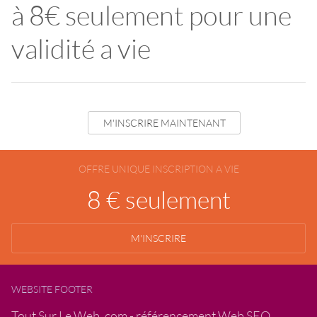
à 8€ seulement pour une
validité a vie
M'INSCRIRE MAINTENANT
OFFRE UNIQUE INSCRIPTION A VIE
8 € seulement
M'INSCRIRE
WEBSITE FOOTER
Tout Sur Le Web .com - référencement Web SEO