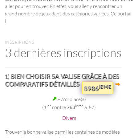
aller pour en trouver. En effet, vous allez y rencontrer un
grand nombre de jeux dans des catégories variées. Ce portail
i
INSCRIPTIONS
3 dernières inscriptions
BIEN CHOISIR SA VALISE GRÂCE À DES
1)
COMPARATIFS DÉTAILLÉS
IEME
8986
+762 place(s)
ier
ieme
(1
contre
763
à J-7)
Divers
Trouver la bonne valise parmi les centaines de modèles