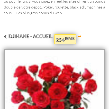
ou pour le fun. Si vous jouez en réel, les sites offrent un bonus
double de votre dépôt.. Poker, roulette, blackjack, machines à
sous… Les plus gros bonus du web. ...
DJIHANE - ACCUEIL
4)
IEME
254