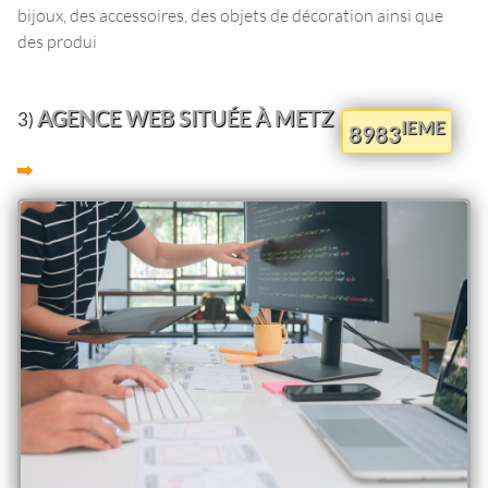
bijoux, des accessoires, des objets de décoration ainsi que
des produi
AGENCE WEB SITUÉE À METZ
3)
IEME
8983