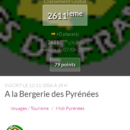
Classement Global
ieme
2611
+0 place(s)
ieme
(
2611
ï¿½ J-7)
mesure du 07/08/2026
79 points
INSCRIT LE
12/11/2006 À 18 H
A la Bergerie des Pyrénées
Voyages / Tourisme
/
Midi Pyrénées