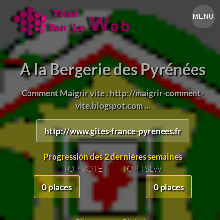
MENU
A la Bergerie des Pyrénées
Comment Maigrir vite : http://maigrir-comment-
vite.blogspot.com ...
http://www.gites-france-pyrenees.fr
Progression des 2 dernières semaines
TOP VOTE
TOP TSLW
0 places
0 places