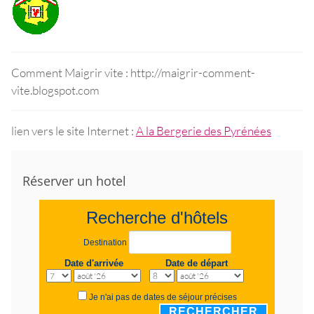
Comment Maigrir vite : http://maigrir-comment-
vite.blogspot.com
lien vers le site Internet :
A la Bergerie des Pyrénées
Réserver un hotel
Recherche d'hôtels
Destination
Date d'arrivée
Date de départ
Je n'ai pas de dates de séjour précises
RECHERCHER