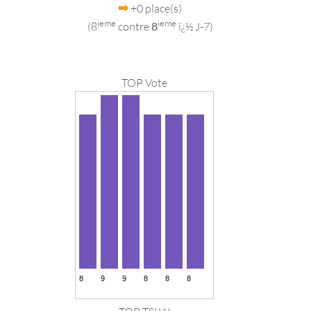
+0 place(s)
ieme
ieme
(8
contre
8
ï¿½ J-7)
TOP Vote