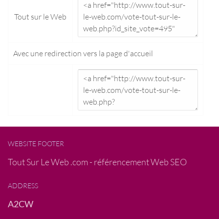
Tout sur le Web
Avec une redirection vers la
page d'accueil
WEBSITE FOOTER
Tout Sur Le Web .com - référencement Web SEO
ADDRESS
A2CW