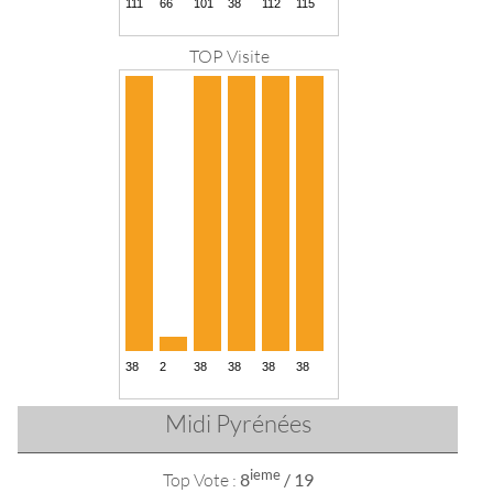
TOP Visite
Midi Pyrénées
ieme
Top Vote :
8
/ 19