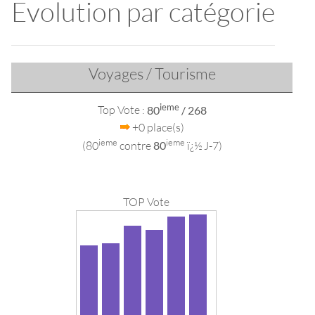
Evolution par catégorie
Voyages / Tourisme
ieme
Top Vote :
80
/ 268
+0 place(s)
ieme
ieme
(80
contre
80
ï¿½ J-7)
TOP Vote