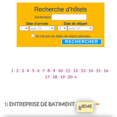
Recherche d'hôtels
Destination
Date d'arrivée
Date de départ
Je n'ai pas de dates de séjour précises
RECHERCHER
1
-
2
-
3
-
4
-
5
-
6
-
7
-
8
-
9
-
10
-
11
-
12
-
13
-
14
-
15
-
16
-
17
-
18
-
19
-
20
-
ENTREPRISE DE BATIMENT
1)
IEME
8