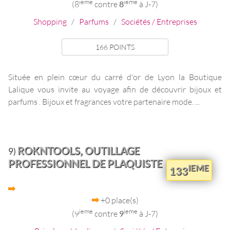
ieme
ieme
(8
contre
8
à J-7)
Shopping
/
Parfums
/
Sociétés / Entreprises
166 POINTS
Située en plein cœur du carré d'or de Lyon la Boutique
Lalique vous invite au voyage afin de découvrir bijoux et
parfums . Bijoux et fragrances votre partenaire mode. ...
ROKNTOOLS, OUTILLAGE
9)
PROFESSIONNEL DE PLAQUISTE
IEME
133
+0 place(s)
ieme
ieme
(9
contre
9
à J-7)