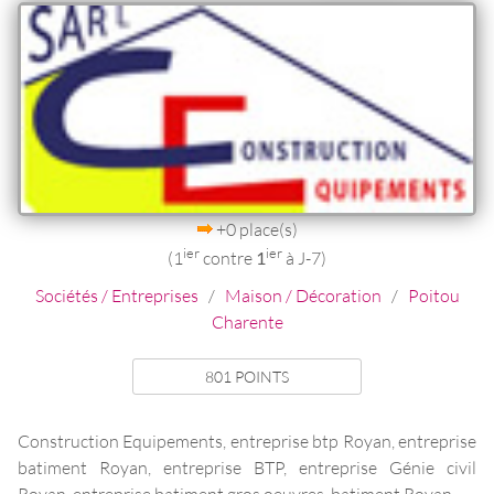
+0 place(s)
ier
ier
(1
contre
1
à J-7)
Sociétés / Entreprises
/
Maison / Décoration
/
Poitou
Charente
801 POINTS
Construction Equipements, entreprise btp Royan, entreprise
batiment Royan, entreprise BTP, entreprise Génie civil
Royan, entreprise batiment gros oeuvres, batiment Royan ...