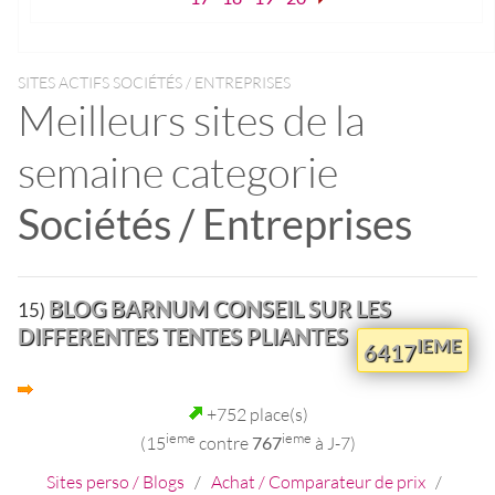
SITES ACTIFS SOCIÉTÉS / ENTREPRISES
Meilleurs sites de la
semaine categorie
Sociétés / Entreprises
BLOG BARNUM CONSEIL SUR LES
15)
DIFFERENTES TENTES PLIANTES
IEME
6417
+752 place(s)
ieme
ieme
(15
contre
767
à J-7)
Sites perso / Blogs
/
Achat / Comparateur de prix
/