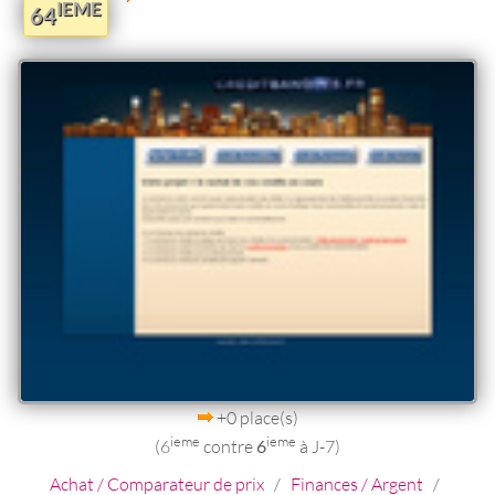
IEME
64
+0 place(s)
ieme
ieme
(6
contre
6
à J-7)
Achat / Comparateur de prix
/
Finances / Argent
/