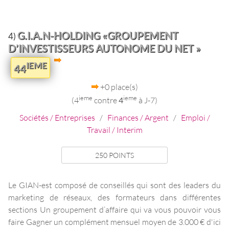
G.I.A.N-HOLDING «GROUPEMENT
4)
D’INVESTISSEURS AUTONOME DU NET »
IEME
44
+0 place(s)
ieme
ieme
(4
contre
4
à J-7)
Sociétés / Entreprises
/
Finances / Argent
/
Emploi /
Travail / Interim
250 POINTS
Le GIAN-est composé de conseillés qui sont des leaders du
marketing de réseaux, des formateurs dans différentes
sections Un groupement d’affaire qui va vous pouvoir vous
faire Gagner un complément mensuel moyen de 3.000 € d'ici