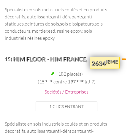
Spécialiste en sols industriels coulés et en produits
décoratifs, autolissants,anti-dérapants,anti-
statiques,peintures de sols,sols dissipateurs,sols
conducteurs, mortier,esd, resine epoxy, sols
industriels,résines epoxy
HIM FLOOR - HIM FRANCE,
15)
IEME
2634
+182 place(s)
ieme
ieme
(15
contre
197
à J-7)
Sociétés / Entreprises
1 CLICS ENTRANT
Spécialiste en sols industriels coulés et en produits
décoratifs, autolissants,anti-dérapants,anti-