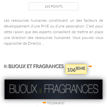
183 POINTS
Les ressources humaines constituent un des facteurs de
développement d’une PME ou d’une association. C’est pour
cette raison que des experts conseillent de mettre en place
une direction des ressources humaines. Vous pouvez vous
rapprocher de Directio ...
BIJOUX ET FRAGRANCES
8)
IEME
106
+0 place(s)