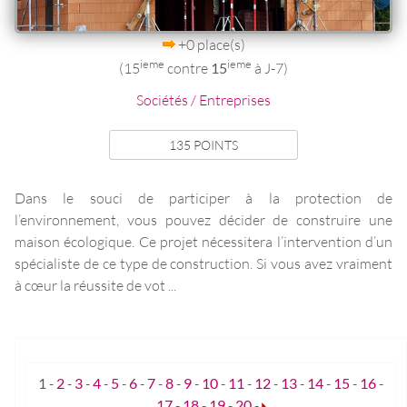
+0 place(s)
ieme
ieme
(15
contre
15
à J-7)
Sociétés / Entreprises
135 POINTS
Dans le souci de participer à la protection de
l’environnement, vous pouvez décider de construire une
maison écologique. Ce projet nécessitera l’intervention d’un
spécialiste de ce type de construction. Si vous avez vraiment
à cœur la réussite de vot ...
1
-
2
-
3
-
4
-
5
-
6
-
7
-
8
-
9
-
10
-
11
-
12
-
13
-
14
-
15
-
16
-
17
-
18
-
19
-
20
-