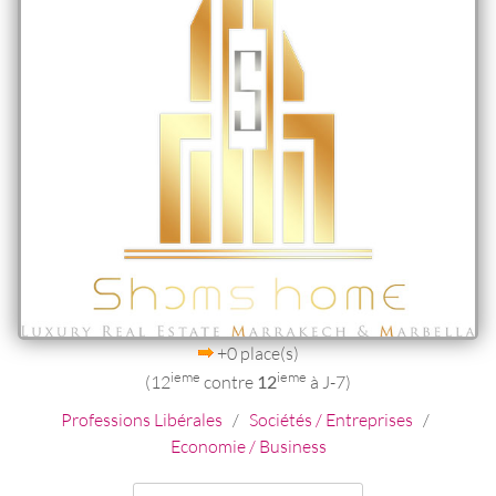
+0 place(s)
ieme
ieme
(12
contre
12
à J-7)
Professions Libérales
/
Sociétés / Entreprises
/
Economie / Business