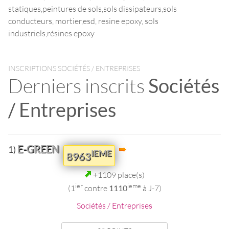
statiques,peintures de sols,sols dissipateurs,sols
conducteurs, mortier,esd, resine epoxy, sols
industriels,résines epoxy
INSCRIPTIONS SOCIÉTÉS / ENTREPRISES
Derniers inscrits
Sociétés
/ Entreprises
E-GREEN
1)
IEME
8963
+1109 place(s)
ier
ieme
(1
contre
1110
à J-7)
Sociétés / Entreprises