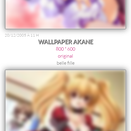
20/12/2005 À 11 H
WALLPAPER AKANE
800 * 600
original
belle fille