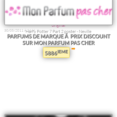
800 * 600
1 024 * 768
1 280 * 1 024
original
30/05/2011 À 16 H
Harry Potter 7 Part 2 poster - Neville
PARFUMS DE MARQUE Ã PRIX DISCOUNT
SUR MON PARFUM PAS CHER
IEME
5886