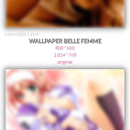
24/09/2005 À 13 H
WALLPAPER BELLE FEMME
800 * 600
1 024 * 768
original
sein a l air