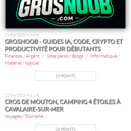
29/04/2026 À 16 H
GROSNOOB - GUIDES IA, CODE, CRYPTO ET
PRODUCTIVITÉ POUR DÉBUTANTS
Finances / Argent
/
Sites perso / Blogs
/
Informatique /
Matériel / logiciel
29 POINTS
22/04/2026 À 11 H
CROS DE MOUTON, CAMPING 4 ÉTOILES À
CAVALAIRE-SUR-MER
Voyages / Tourisme
26 POINTS