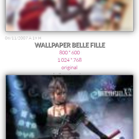
08/11/2007 À 19 H
WALLPAPER BELLE FILLE
800 * 600
1 024 * 768
original
belle ménagère