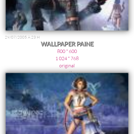
29/07/2005 À 23 H
WALLPAPER PAINE
800 * 600
1 024 * 768
original
guerrière