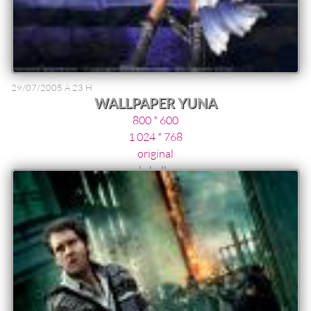
29/07/2005 À 23 H
WALLPAPER YUNA
800 * 600
1 024 * 768
original
la belle