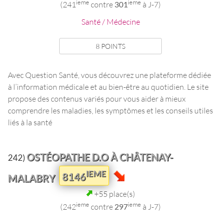
ieme
ieme
(241
contre
301
à J-7)
Santé / Médecine
8 POINTS
Avec Question Santé, vous découvrez une plateforme dédiée
à l’information médicale et au bien-être au quotidien. Le site
propose des contenus variés pour vous aider à mieux
comprendre les maladies, les symptômes et les conseils utiles
liés à la santé
OSTÉOPATHE D.O À CHÂTENAY-
242)
IEME
8146
MALABRY
+55 place(s)
ieme
ieme
(242
contre
297
à J-7)