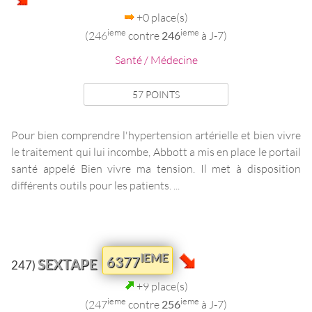
+0 place(s)
ieme
ieme
(246
contre
246
à J-7)
Santé / Médecine
57 POINTS
Pour bien comprendre l'hypertension artérielle et bien vivre
le traitement qui lui incombe, Abbott a mis en place le portail
santé appelé Bien vivre ma tension. Il met à disposition
différents outils pour les patients. ...
IEME
6377
SEXTAPE
247)
+9 place(s)
ieme
ieme
(247
contre
256
à J-7)