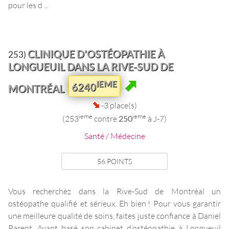
pour les d ...
CLINIQUE D’OSTÉOPATHIE À
253)
LONGUEUIL DANS LA RIVE-SUD DE
IEME
6240
MONTRÉAL
-3 place(s)
ieme
ieme
(253
contre
250
à J-7)
Santé / Médecine
56 POINTS
Vous recherchez dans la Rive-Sud de Montréal un
ostéopathe qualifié et sérieux. Eh bien ! Pour vous garantir
une meilleure qualité de soins, faites juste confiance à Daniel
Parent. Ayant basé son cabinet d’ostéopathie à Longueuil