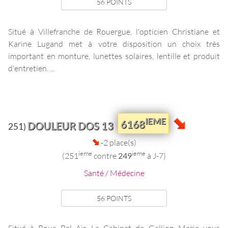
56 POINTS
Situé à Villefranche de Rouergue, l'opticien Christiane et
Karine Lugand met à votre disposition un choix très
important en monture, lunettes solaires, lentille et produit
d'entretien. ...
IEME
6168
DOULEUR DOS 13
251)
-2 place(s)
ieme
ieme
(251
contre
249
à J-7)
Santé / Médecine
56 POINTS
Situé à Bouc Bel Air, Le Cabinet de Gallion Marie vous