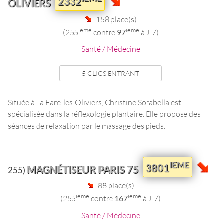
2332
OLIVIERS
-158 place(s)
ieme
ieme
(255
contre
97
à J-7)
Santé / Médecine
5 CLICS ENTRANT
Située à La Fare-les-Oliviers, Christine Sorabella est
spécialisée dans la réflexologie plantaire. Elle propose des
séances de relaxation par le massage des pieds.
IEME
3801
MAGNÉTISEUR PARIS 75
255)
-88 place(s)
ieme
ieme
(255
contre
167
à J-7)
Santé / Médecine