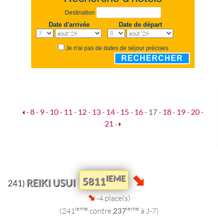
Destination
Date d'arrivée
Date de départ
Je n'ai pas de dates de séjour précises
RECHERCHER
-
8
-
9
-
10
-
11
-
12
-
13
-
14
-
15
-
16
-
17
-
18
-
19
-
20
-
21
-
IEME
5811
REIKI USUI
241)
-4 place(s)
ieme
ieme
(241
contre
237
à J-7)