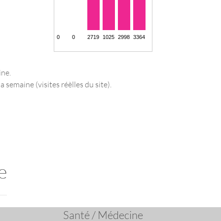
ine.
a semaine (visites réèlles du site).
e
Santé / Médecine