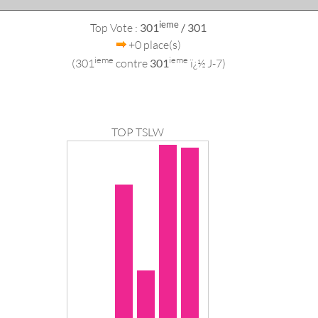
ieme
Top Vote :
301
/ 301
+0 place(s)
ieme
ieme
(301
contre
301
ï¿½ J-7)
TOP TSLW