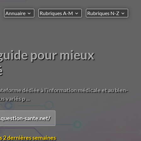
Annuaire
Rubriques A-M
Rubriques N-Z
 guide pour mieux
é
teforme dédiée à l’information médicale et au bien-
 variés p ...
question-sante.net/
s 2 dernières semaines