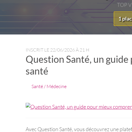
TOP 
1 pla
INSCRIT LE
22/06/2026 À 21 H
Question Santé, un guide
santé
Santé / Médecine
Avec Question Santé, vous découvrez une platef