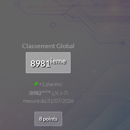
Classement Global
ieme
8981
+1 place(s)
ieme
(
8982
ï¿½ J-7)
mesure du 31/07/2026
8 points