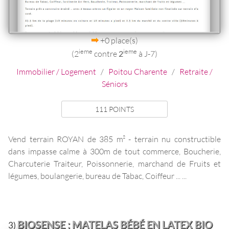
+0 place(s)
ieme
ieme
(2
contre
2
à J-7)
Immobilier / Logement
/
Poitou Charente
/
Retraite /
Séniors
111 POINTS
Vend terrain ROYAN de 385 m² - terrain nu constructible
dans impasse calme à 300m de tout commerce, Boucherie,
Charcuterie Traiteur, Poissonnerie, marchand de Fruits et
légumes, boulangerie, bureau de Tabac, Coiffeur ... ...
BIOSENSE : MATELAS BÉBÉ EN LATEX BIO
3)