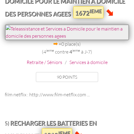
DOMICILE POUR LE MAINTIEN A DOMICILE
IEME
1672
DES PERSONNES AGEES
+0 place(s)
ieme
ieme
(4
contre
4
à J-7)
Retraite / Séniors
/
Services à domicile
90 POINTS
film netflix : http://www.film-netflix.com ...
RECHARGER LES BATTERIES EN
5)
IEME