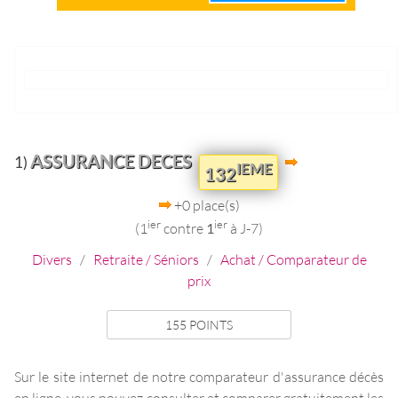
ASSURANCE DECES
1)
IEME
132
+0 place(s)
ier
ier
(1
contre
1
à J-7)
Divers
/
Retraite / Séniors
/
Achat / Comparateur de
prix
155 POINTS
Sur le site internet de notre comparateur d'assurance décès
en ligne, vous pouvez consulter et comparer gratuitement les