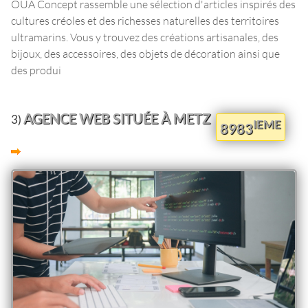
OÜA Concept rassemble une sélection d'articles inspirés des
cultures créoles et des richesses naturelles des territoires
ultramarins. Vous y trouvez des créations artisanales, des
bijoux, des accessoires, des objets de décoration ainsi que
des produi
AGENCE WEB SITUÉE À METZ
3)
IEME
8983