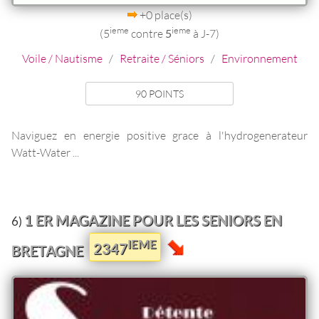
+0 place(s)
ieme
ieme
(5
contre
5
à J-7)
Voile / Nautisme
/
Retraite / Séniors
/
Environnement
90 POINTS
Naviguez en energie positive grace à l'hydrogenerateur
Watt-Water ...
1 ER MAGAZINE POUR LES SENIORS EN
6)
IEME
2347
BRETAGNE