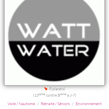
-8 place(s)
ieme
ieme
(13
contre
5
à J-7)
Voile / Nautisme
/
Retraite / Séniors
/
Environnement