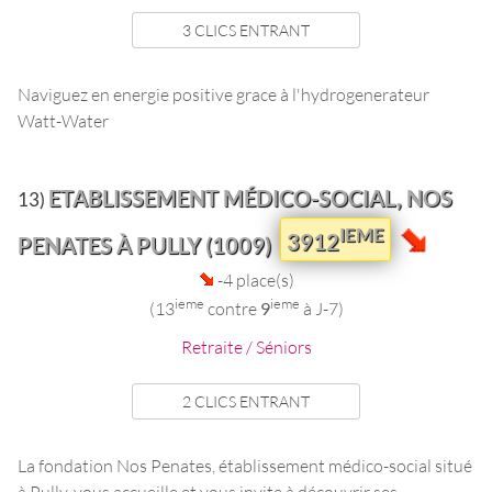
3 CLICS ENTRANT
Naviguez en energie positive grace à l'hydrogenerateur
Watt-Water
ETABLISSEMENT MÉDICO-SOCIAL, NOS
13)
IEME
3912
PENATES À PULLY (1009)
-4 place(s)
ieme
ieme
(13
contre
9
à J-7)
Retraite / Séniors
2 CLICS ENTRANT
La fondation Nos Penates, établissement médico-social situé
à Pully, vous accueille et vous invite à découvrir ses