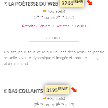
IEME
2766
LA POÉTESSE DU WEB
7)
+0 place(s)
ieme
ieme
(7
contre
7
à J-7)
Retraite / Séniors
/
Artistes
/
Loisirs
78 POINTS
Un site pour tous ceux qui veulent découvrir une poésie
actuelle, vivante, dynamique et imagée et traduite en anglais
et en allemand. ...
IEME
3195
BAS COLLANTS
8)
+0 place(s)
ieme
ieme
(8
contre
8
à J-7)