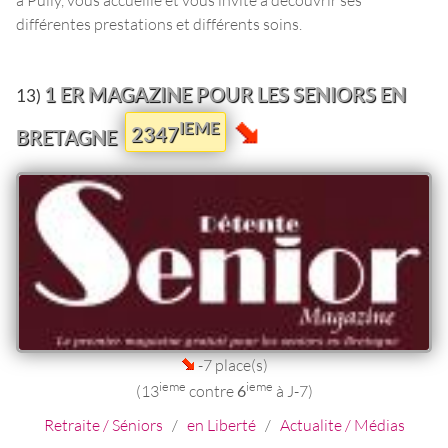
différentes prestations et différents soins.
1 ER MAGAZINE POUR LES SENIORS EN
13)
IEME
2347
BRETAGNE
-7 place(s)
ieme
ieme
(13
contre
6
à J-7)
Retraite / Séniors
/
en Liberté
/
Actualite / Médias