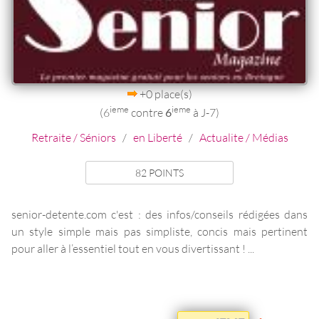
+0 place(s)
ieme
ieme
(6
contre
6
à J-7)
Retraite / Séniors
/
en Liberté
/
Actualite / Médias
82 POINTS
senior-detente.com c'est : des infos/conseils rédigées dans
un style simple mais pas simpliste, concis mais pertinent
pour aller à l’essentiel tout en vous divertissant ! ...