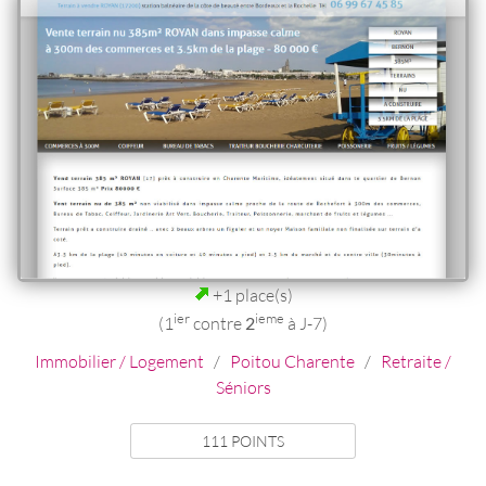
+1 place(s)
ier
ieme
(1
contre
2
à J-7)
Immobilier / Logement
/
Poitou Charente
/
Retraite /
Séniors
111 POINTS