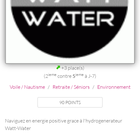
+3 place(s)
ieme
ieme
(2
contre
5
à J-7)
Voile / Nautisme
/
Retraite / Séniors
/
Environnement
90 POINTS
Naviguez en energie positive grace à l'hydrogenerateur
Watt-Water