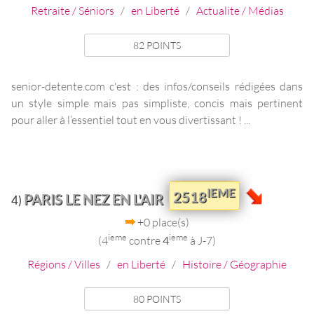
Retraite / Séniors
/
en Liberté
/
Actualite / Médias
82 POINTS
senior-detente.com c'est : des infos/conseils rédigées dans
un style simple mais pas simpliste, concis mais pertinent
pour aller à l’essentiel tout en vous divertissant ! ...
IEME
2518
PARIS LE NEZ EN L'AIR
4)
+0 place(s)
ieme
ieme
(4
contre
4
à J-7)
Régions / Villes
/
en Liberté
/
Histoire / Géographie
80 POINTS