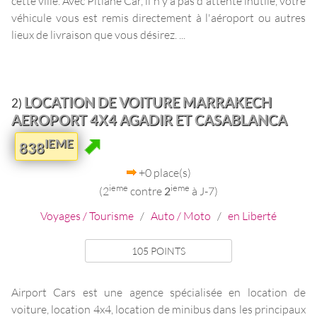
cette ville. Avec Pitlane Car, il n'y a pas d'attente inutile, votre
véhicule vous est remis directement à l'aéroport ou autres
lieux de livraison que vous désirez. ...
LOCATION DE VOITURE MARRAKECH
2)
AEROPORT 4X4 AGADIR ET CASABLANCA
IEME
838
+0 place(s)
ieme
ieme
(2
contre
2
à J-7)
Voyages / Tourisme
/
Auto / Moto
/
en Liberté
105 POINTS
Airport Cars est une agence spécialisée en location de
voiture, location 4x4, location de minibus dans les principaux