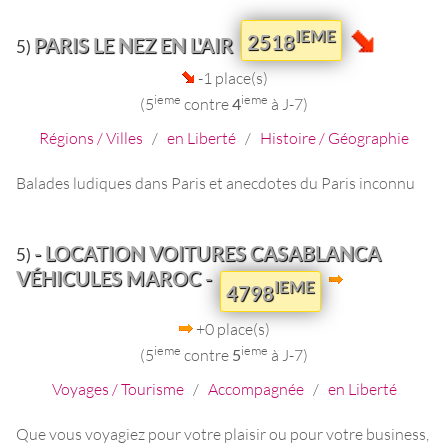
IEME
2518
PARIS LE NEZ EN L'AIR
5)
-1 place(s)
ieme
ieme
(5
contre
4
à J-7)
Régions / Villes
/
en Liberté
/
Histoire / Géographie
Balades ludiques dans Paris et anecdotes du Paris inconnu
- LOCATION VOITURES CASABLANCA
5)
VÉHICULES MAROC -
IEME
4798
+0 place(s)
ieme
ieme
(5
contre
5
à J-7)
Voyages / Tourisme
/
Accompagnée
/
en Liberté
Que vous voyagiez pour votre plaisir ou pour votre business,