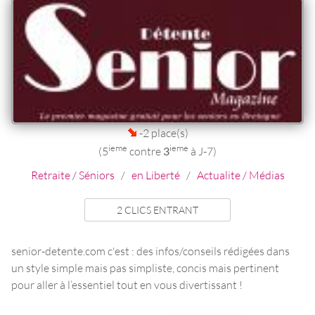
-2 place(s)
ieme
ieme
(5
contre
3
à J-7)
Retraite / Séniors
/
en Liberté
/
Actualite / Médias
2 CLICS ENTRANT
senior-detente.com c'est : des infos/conseils rédigées dans
un style simple mais pas simpliste, concis mais pertinent
pour aller à l’essentiel tout en vous divertissant !