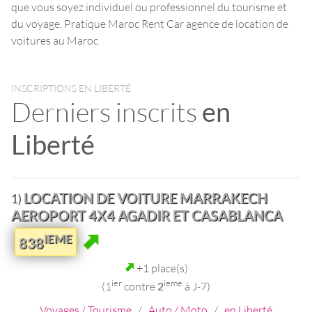
que vous soyez individuel ou professionnel du tourisme et
du voyage, Pratique Maroc Rent Car agence de location de
voitures au Maroc
INSCRIPTIONS EN LIBERTÉ
Derniers inscrits
en
Liberté
LOCATION DE VOITURE MARRAKECH
1)
AEROPORT 4X4 AGADIR ET CASABLANCA
IEME
838
+1 place(s)
ier
ieme
(1
contre
2
à J-7)
Voyages / Tourisme
/
Auto / Moto
/
en Liberté