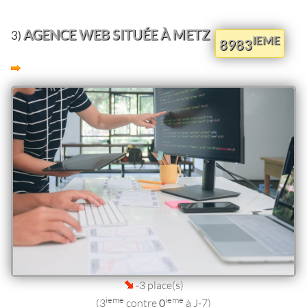
AGENCE WEB SITUÉE À METZ
3)
IEME
8983
-3 place(s)
ieme
ieme
(3
contre
0
à J-7)