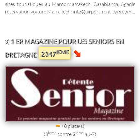
sites touristiques au Maroc:Marrakech, Casablanca, Agadir
reservation voiture Marrakech: info@airport-rent-cars.com ...
1 ER MAGAZINE POUR LES SENIORS EN
3)
IEME
2347
BRETAGNE
+0 place(s)
ieme
ieme
(3
contre
3
à J-7)