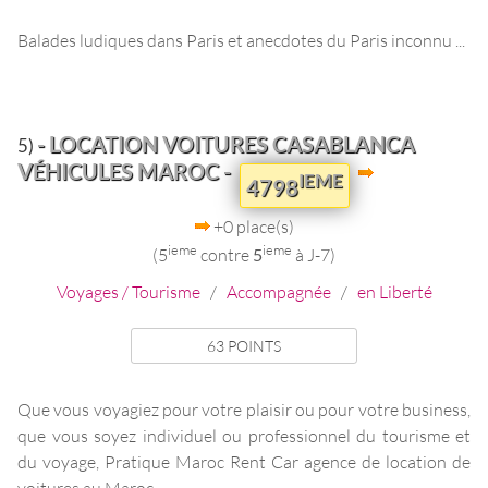
Balades ludiques dans Paris et anecdotes du Paris inconnu ...
- LOCATION VOITURES CASABLANCA
5)
VÉHICULES MAROC -
IEME
4798
+0 place(s)
ieme
ieme
(5
contre
5
à J-7)
Voyages / Tourisme
/
Accompagnée
/
en Liberté
63 POINTS
Que vous voyagiez pour votre plaisir ou pour votre business,
que vous soyez individuel ou professionnel du tourisme et
du voyage, Pratique Maroc Rent Car agence de location de
voitures au Maroc ...