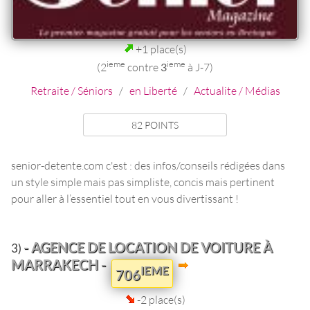
+1 place(s)
ieme
ieme
(2
contre
3
à J-7)
Retraite / Séniors
/
en Liberté
/
Actualite / Médias
82 POINTS
senior-detente.com c'est : des infos/conseils rédigées dans
un style simple mais pas simpliste, concis mais pertinent
pour aller à l’essentiel tout en vous divertissant !
- AGENCE DE LOCATION DE VOITURE À
3)
MARRAKECH -
IEME
706
-2 place(s)