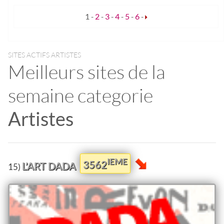
1
-
2
-
3
-
4
-
5
-
6
-
SITES ACTIFS ARTISTES
Meilleurs sites de la
semaine categorie
Artistes
IEME
3562
L’ART DADA
15)