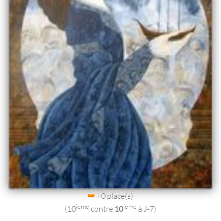
+0 place(s)
ieme
ieme
(10
contre
10
à J-7)