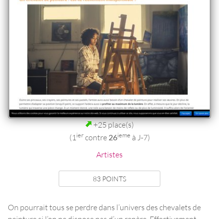
+25 place(s)
ier
ieme
(1
contre
26
à J-7)
Artistes
83 POINTS
On pourrait tous se perdre dans l’univers des chevalets de
peinture si l’on ne dispose pas d’un repère. Effectivement,