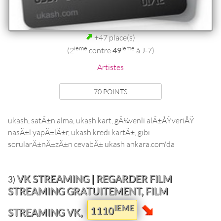
+47 place(s)
ieme
ieme
(2
contre
49
à J-7)
Artistes
70 POINTS
ukash, satÄ±n alma, ukash kart, gÃ¼venli alÄ±ÅŸveriÅŸ
nasÄ±l yapÄ±lÄ±r, ukash kredi kartÄ±, gibi
sorularÄ±nÄ±zÄ±n cevabÄ± ukash ankara.com'da
VK STREAMING | REGARDER FILM
3)
STREAMING GRATUITEMENT, FILM
IEME
1110
STREAMING VK,