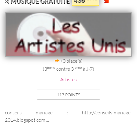
MUSIQUE GRATUITE
3)
+0 place(s)
ieme
ieme
(3
contre
3
à J-7)
Artistes
117 POINTS
conseils mariage : http://conseils-mariage-
2014.blogspot.com ...