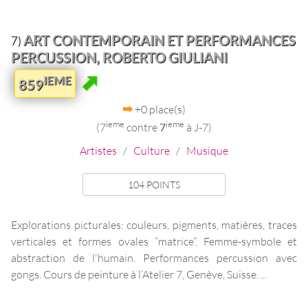
ART CONTEMPORAIN ET PERFORMANCES
7)
PERCUSSION, ROBERTO GIULIANI
IEME
859
+0 place(s)
ieme
ieme
(7
contre
7
à J-7)
Artistes
/
Culture
/
Musique
104 POINTS
Explorations picturales: couleurs, pigments, matières, traces
verticales et formes ovales “matrice”. Femme-symbole et
abstraction de l'humain. Performances percussion avec
gongs. Cours de peinture à l’Atelier 7, Genève, Suisse. ...