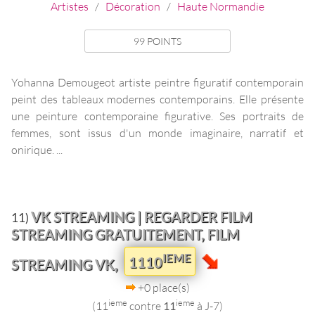
Artistes
/
Décoration
/
Haute Normandie
99 POINTS
Yohanna Demougeot artiste peintre figuratif contemporain
peint des tableaux modernes contemporains. Elle présente
une peinture contemporaine figurative. Ses portraits de
femmes, sont issus d'un monde imaginaire, narratif et
onirique. ...
VK STREAMING | REGARDER FILM
11)
STREAMING GRATUITEMENT, FILM
IEME
1110
STREAMING VK,
+0 place(s)
ieme
ieme
(11
contre
11
à J-7)