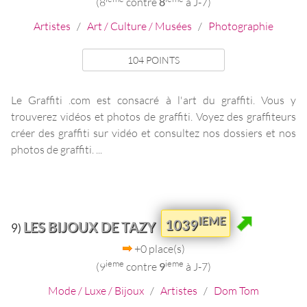
(8
contre
8
à J-7)
Artistes
/
Art / Culture / Musées
/
Photographie
104 POINTS
Le Graffiti .com est consacré à l'art du graffiti. Vous y
trouverez vidéos et photos de graffiti. Voyez des graffiteurs
créer des graffiti sur vidéo et consultez nos dossiers et nos
photos de graffiti. ...
IEME
1039
LES BIJOUX DE TAZY
9)
+0 place(s)
ieme
ieme
(9
contre
9
à J-7)
Mode / Luxe / Bijoux
/
Artistes
/
Dom Tom