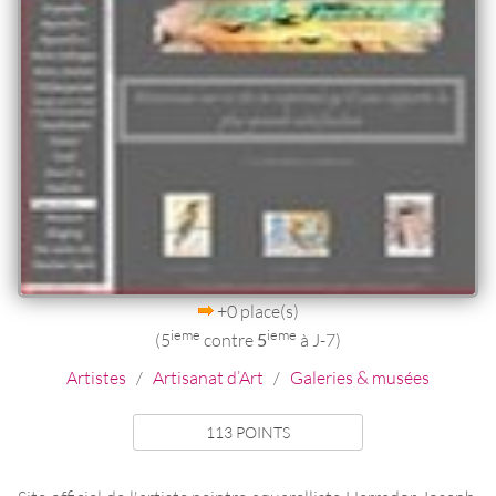
+0 place(s)
ieme
ieme
(5
contre
5
à J-7)
Artistes
/
Artisanat d’Art
/
Galeries & musées
113 POINTS