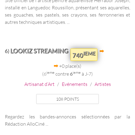
Site officiel de l'artiste peintre aquarelliste Herrador Joseph,
installé en Languedoc Roussillon, présentant ses aquarelles,
ses gouaches, ses pastels, ses crayons, ses ferronneries et
autres techniques artistiques. ...
LOOKIZ STREAMING
6)
IEME
740
+0 place(s)
ieme
ieme
(6
contre
6
à J-7)
Artisanat d’Art
/
Evénements
/
Artistes
108 POINTS
Regardez les bandes-annonces sélectionnées par la
Rédaction AlloCiné ...