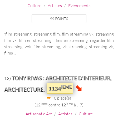
Culture
/
Artistes
/
Evénements
99 POINTS
'film streaming, streaming film, film streaming vk, streaming
film vk, film en streaming, films en streaming, regarder film
streaming, voir film streaming, vk streaming, streaming vk,
films ...
TONY RIVAS : ARCHITECTE D'INTERIEUR,
12)
IEME
1134
ARCHITECTURE,
+0 place(s)
ieme
ieme
(12
contre
12
à J-7)
Artisanat d’Art
/
Artistes
/
Culture