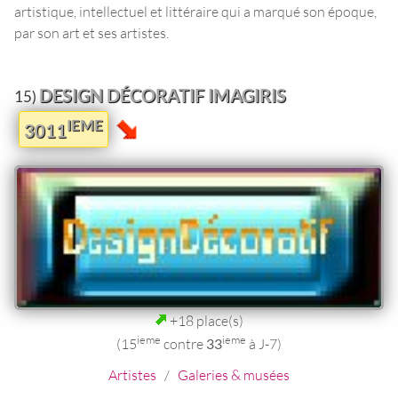
artistique, intellectuel et littéraire qui a marqué son époque,
par son art et ses artistes.
DESIGN DÉCORATIF IMAGIRIS
15)
IEME
3011
+18 place(s)
ieme
ieme
(15
contre
33
à J-7)
Artistes
/
Galeries & musées