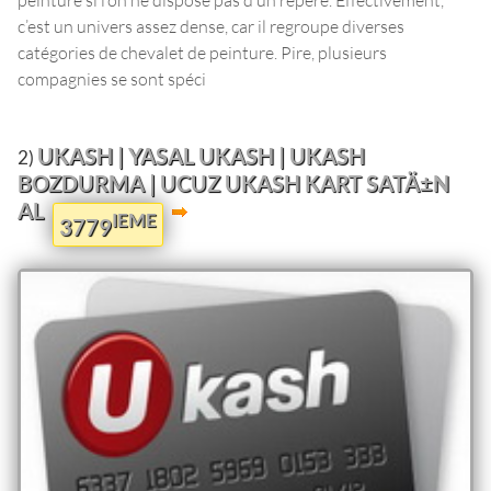
c’est un univers assez dense, car il regroupe diverses
catégories de chevalet de peinture. Pire, plusieurs
compagnies se sont spéci
UKASH | YASAL UKASH | UKASH
2)
BOZDURMA | UCUZ UKASH KART SATÄ±N
AL
IEME
3779