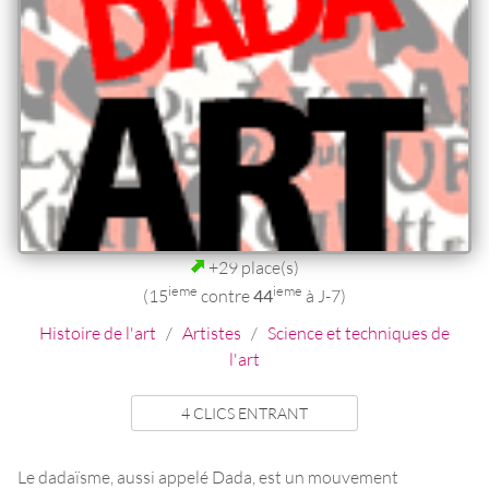
+29 place(s)
ieme
ieme
(15
contre
44
à J-7)
Histoire de l'art
/
Artistes
/
Science et techniques de
l'art
4 CLICS ENTRANT
Le dadaïsme, aussi appelé Dada, est un mouvement