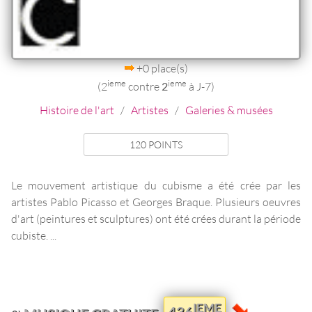
+0 place(s)
ieme
ieme
(2
contre
2
à J-7)
Histoire de l'art
/
Artistes
/
Galeries & musées
120 POINTS
Le mouvement artistique du cubisme a été crée par les
artistes Pablo Picasso et Georges Braque. Plusieurs oeuvres
d'art (peintures et sculptures) ont été crées durant la période
cubiste. ...
IEME
436