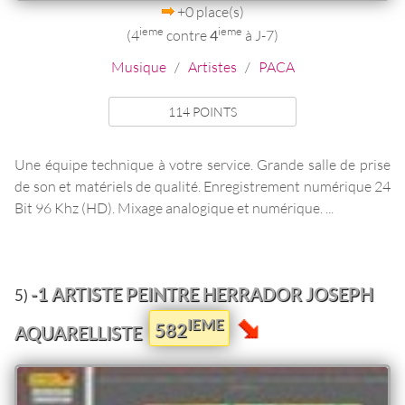
+0 place(s)
ieme
ieme
(4
contre
4
à J-7)
Musique
/
Artistes
/
PACA
114 POINTS
Une équipe technique à votre service. Grande salle de prise
de son et matériels de qualité. Enregistrement numérique 24
Bit 96 Khz (HD). Mixage analogique et numérique. ...
-1 ARTISTE PEINTRE HERRADOR JOSEPH
5)
IEME
582
AQUARELLISTE