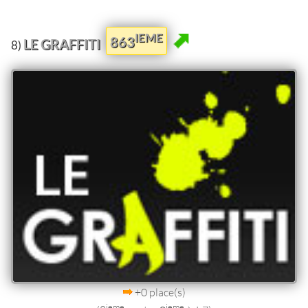
IEME
863
LE GRAFFITI
8)
+0 place(s)
ieme
ieme