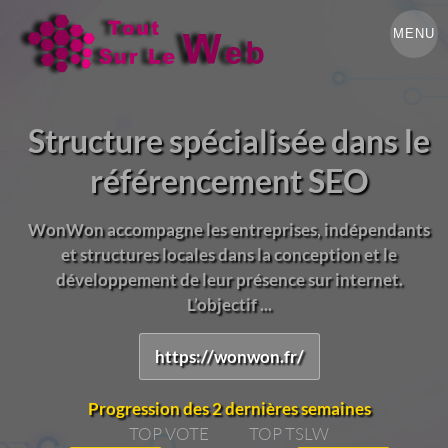
MENU
Structure spécialisée dans le
référencement SEO
WonWon accompagne les entreprises, indépendants
et structures locales dans la conception et le
développement de leur présence sur internet.
L’objectif ...
https://wonwon.fr/
Progression des 2 dernières semaines
TOP VOTE
TOP TSLW