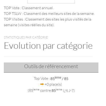
TOP Vote : Classement annuel.
TOP TSLW : Classment des meilleurs sites de la semaine.
TOP VIsites : Classement des sites les plus visités de la
semaine (visites réèlles du site).
STATISTIQUES PAR CATÉORIE
Evolution par catégorie
Outils de référencement
ieme
Top Vote :
85
/ 85
+0 place(s)
ieme
ieme
(85
contre
85
ï¿½ J-7)