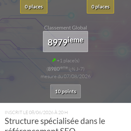
0 places
0 places
Classement Global
ieme
8979
+1 place(s)
ieme
(
8980
ï¿½ J-7)
mesure du 07/08/2026
10 points
INSCRIT LE
08/06/2026 À 20 H
Structure spécialisée dans le
référencement SEO