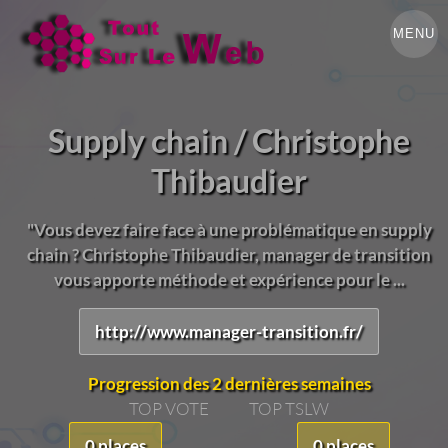
MENU
Supply chain / Christophe
Thibaudier
"Vous devez faire face à une problématique en supply
chain ? Christophe Thibaudier, manager de transition
vous apporte méthode et expérience pour le ...
http://www.manager-transition.fr/
Progression des 2 dernières semaines
TOP VOTE
TOP TSLW
0 places
0 places