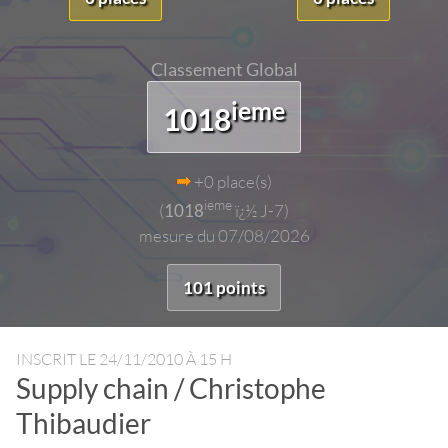
Classement Global
ieme
1018
+0 place(s)
ieme
(
1018
ï¿½ J-7)
mesure du 07/08/2026
101 points
INSCRIT LE
24/11/2010 À 15 H
Supply chain / Christophe
Thibaudier