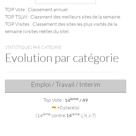
TOP Vote : Classement annuel.
TOP TSLW : Classment des meilleurs sites de la semaine.
TOP VIsites : Classement des sites les plus visités de la
semaine (visites réèlles du site).
STATISTIQUES PAR CATÉORIE
Evolution par catégorie
Emploi / Travail / Interim
ieme
Top Vote :
14
/ 49
+0 place(s)
ieme
ieme
(14
contre
14
ï¿½ J-7)