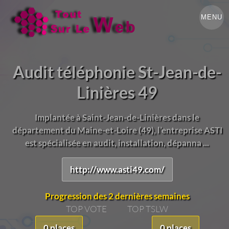
MENU
Audit téléphonie St-Jean-de-
Linières 49
Implantée à Saint-Jean-de-Linières dans le
département du Maine-et-Loire (49), l’entreprise ASTI
est spécialisée en audit, installation, dépanna ...
http://www.asti49.com/
Progression des 2 dernières semaines
TOP VOTE
TOP TSLW
0 places
0 places