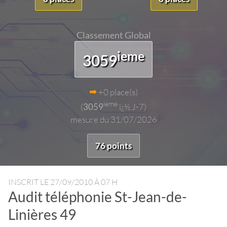
Classement Global
ieme
3059
+0 place(s)
ieme
(
3059
ï¿½ J-7)
mesure du 31/07/2026
76 points
INSCRIT LE
27/09/2010 À 07 H
Audit téléphonie St-Jean-de-
Linières 49