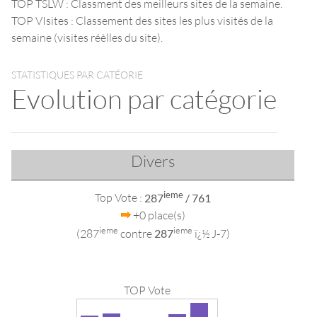
TOP TSLW : Classment des meilleurs sites de la semaine.
TOP VIsites : Classement des sites les plus visités de la
semaine (visites réèlles du site).
STATISTIQUES PAR CATÉORIE
Evolution par catégorie
Divers
ieme
Top Vote :
287
/ 761
+0 place(s)
ieme
ieme
(287
contre
287
ï¿½ J-7)
TOP Vote