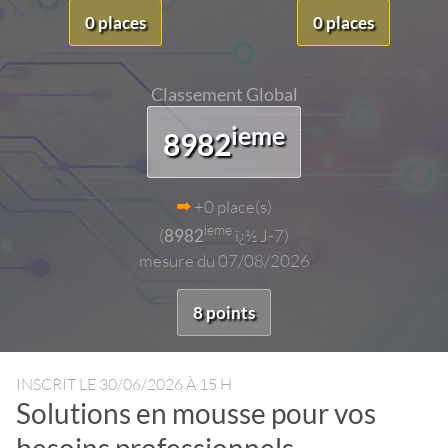
0 places
0 places
Classement Global
ieme
8982
+0 place(s)
ieme
(
8982
ï¿½ J-7)
mesure du 07/08/2026
8 points
INSCRIT LE
30/06/2026 À 15 H
Solutions en mousse pour vos
besoins professionnels