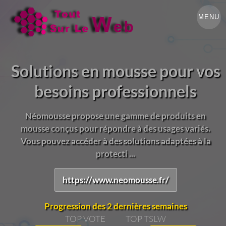
MENU
Solutions en mousse pour vos
besoins professionnels
Néomousse propose une gamme de produits en
mousse conçus pour répondre à des usages variés.
Vous pouvez accéder à des solutions adaptées à la
protecti ...
https://www.neomousse.fr/
Progression des 2 dernières semaines
TOP VOTE
TOP TSLW