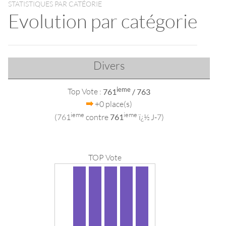
STATISTIQUES PAR CATÉORIE
Evolution par catégorie
Divers
ieme
Top Vote :
761
/ 763
+0 place(s)
ieme
ieme
(761
contre
761
ï¿½ J-7)
TOP Vote