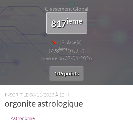
Classement Global
ieme
817
-19 place(s)
ieme
(
798
ï¿½ J-7)
mesure du 07/08/2026
106 points
INSCRIT LE
08/11/2023 À 12 H
orgonite astrologique
Astronomie