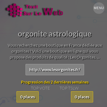
MENU
orgonite astrologique
Vous recherchez une boutique en France dédiée aux
orgonites ? Voici une boutique en ligne qui vous
propose des produits de qualité : Les Orgonites. ...
http://www.lesorgonites.fr/
Progression des 2 dernières semaines
TOP VOTE
TOP TSLW
0 places
0 places