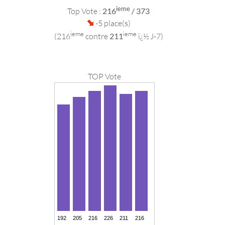
ieme
Top Vote :
216
/ 373
-5 place(s)
ieme
ieme
(216
contre
211
ï¿½ J-7)
TOP Vote