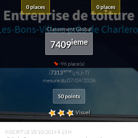
0 places
0 places
Classement Global
ieme
7409
-96 place(s)
ieme
(
7313
ï¿½ J-7)
mesure du 07/08/2026
50 points
Visuel
INSCRIT LE
18/10/2019 À 13 H