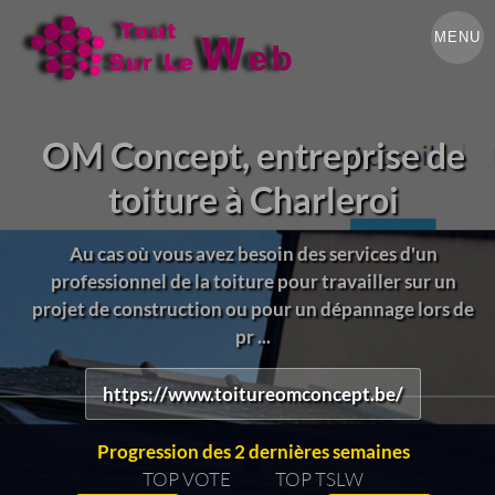
MENU
OM Concept, entreprise de
toiture à Charleroi
Au cas où vous avez besoin des services d'un
professionnel de la toiture pour travailler sur un
projet de construction ou pour un dépannage lors de
pr ...
https://www.toitureomconcept.be/
Progression des 2 dernières semaines
TOP VOTE
TOP TSLW