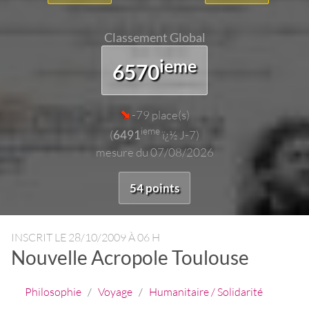
Classement Global
ieme
6570
-79 place(s)
ieme
(
6491
ï¿½ J-7)
mesure du 07/08/2026
54 points
INSCRIT LE
28/10/2009 À 06 H
Nouvelle Acropole Toulouse
Philosophie
/
Voyage
/
Humanitaire / Solidarité