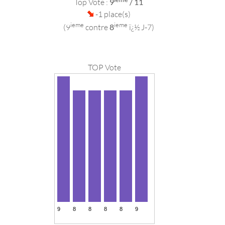
Top Vote :
9
/ 11
-1 place(s)
ieme
ieme
(9
contre
8
ï¿½ J-7)
TOP Vote