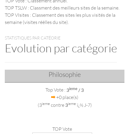
TOP Vote : Classement annuel.
TOP TSLW : Classment des meilleurs sites de la semaine.
TOP VIsites : Classement des sites les plus visités de la
semaine (visites réèlles du site).
STATISTIQUES PAR CATÉORIE
Evolution par catégorie
Philosophie
ieme
Top Vote :
3
/ 3
+0 place(s)
ieme
ieme
(3
contre
3
ï¿½ J-7)
TOP Vote