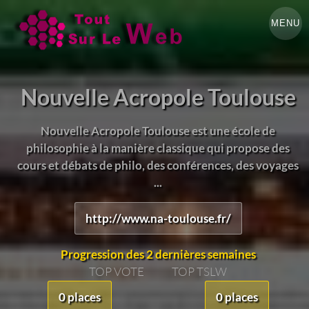
MENU
Nouvelle Acropole Toulouse
Nouvelle Acropole Toulouse est une école de
philosophie à la manière classique qui propose des
cours et débats de philo, des conférences, des voyages
...
http://www.na-toulouse.fr/
Progression des 2 dernières semaines
TOP VOTE
TOP TSLW
0 places
0 places