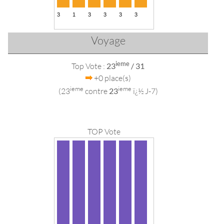
Voyage
ieme
Top Vote :
23
/ 31
+0 place(s)
ieme
ieme
(23
contre
23
ï¿½ J-7)
TOP Vote