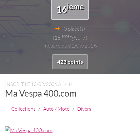
ieme
16
+0 place(s)
ieme
(
16
ï¿½ J-7)
mesure du 31/07/2026
423 points
INSCRIT LE
13/02/2006 À 14 H
Ma Vespa 400.com
Collections
/
Auto / Moto
/
Divers