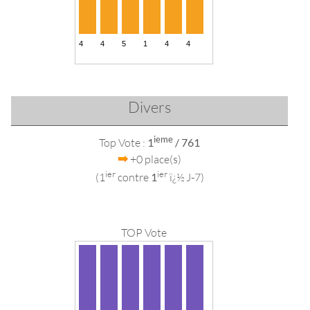
Divers
ieme
Top Vote :
1
/ 761
+0 place(s)
ier
ier
(1
contre
1
ï¿½ J-7)
TOP Vote