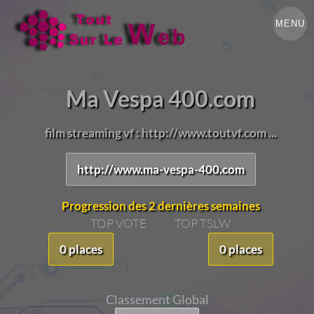
MENU
Ma Vespa 400.com
film streaming vf : http://www.toutvf.com ...
http://www.ma-vespa-400.com
Progression des 2 dernières semaines
TOP VOTE
TOP TSLW
0 places
0 places
Classement Global