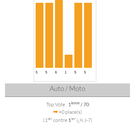
Auto / Moto
ieme
Top Vote :
1
/ 70
+0 place(s)
ier
ier
(1
contre
1
ï¿½ J-7)