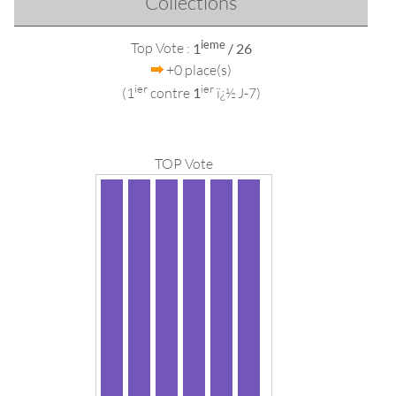
Collections
ieme
Top Vote :
1
/ 26
+0 place(s)
ier
ier
(1
contre
1
ï¿½ J-7)
TOP Vote