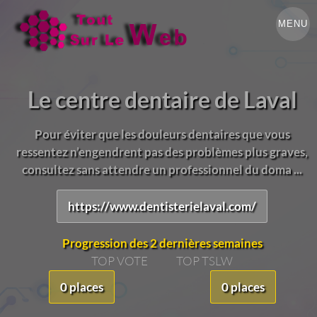
MENU
Le centre dentaire de Laval
Pour éviter que les douleurs dentaires que vous
ressentez n’engendrent pas des problèmes plus graves,
consultez sans attendre un professionnel du doma ...
https://www.dentisterielaval.com/
Progression des 2 dernières semaines
TOP VOTE
TOP TSLW
0 places
0 places