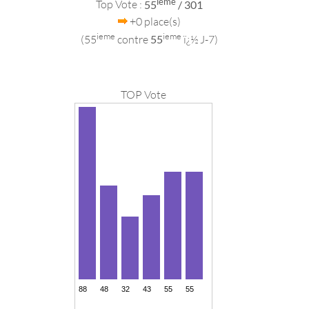
ieme
Top Vote :
55
/ 301
+0 place(s)
ieme
ieme
(55
contre
55
ï¿½ J-7)
TOP Vote