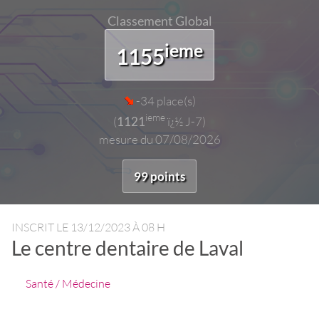
Classement Global
ieme
1155
-34 place(s)
ieme
(
1121
ï¿½ J-7)
mesure du 07/08/2026
99 points
INSCRIT LE
13/12/2023 À 08 H
Le centre dentaire de Laval
Santé / Médecine