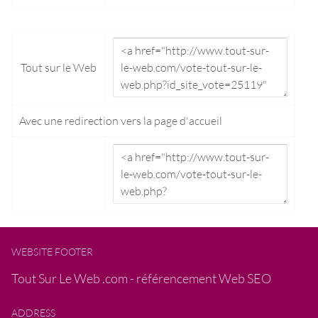
Tout sur le Web
Avec une redirection vers la
page d'accueil
WEBSITE FOOTER
Tout Sur Le Web .com - référencement Web SEO
ADDRESS