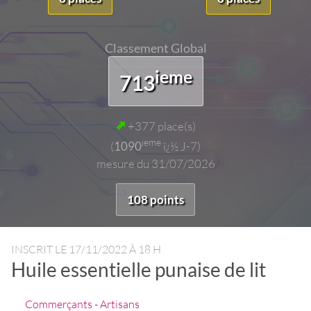
Classement Global
ieme
713
+377 place(s)
ieme
(
1090
ï¿½ J-7)
mesure du 31/07/2026
108 points
INSCRIT LE
17/11/2022 À 18 H
Huile essentielle punaise de lit
Commerçants - Artisans