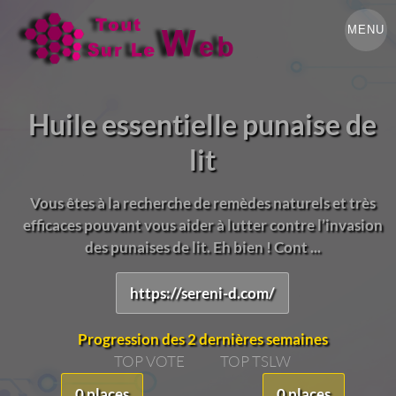
MENU
Huile essentielle punaise de
lit
Vous êtes à la recherche de remèdes naturels et très
efficaces pouvant vous aider à lutter contre l’invasion
des punaises de lit. Eh bien ! Cont ...
https://sereni-d.com/
Progression des 2 dernières semaines
TOP VOTE
TOP TSLW
0 places
0 places