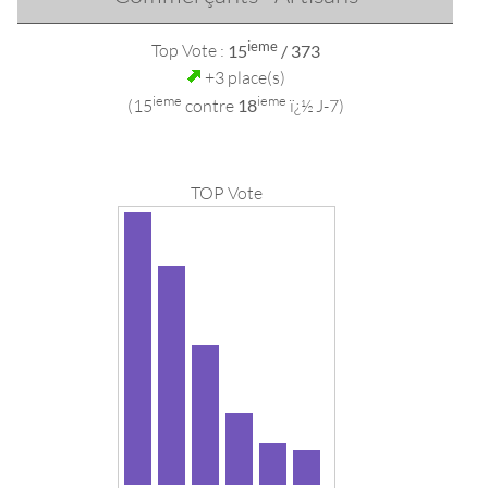
ieme
Top Vote :
15
/ 373
+3 place(s)
ieme
ieme
(15
contre
18
ï¿½ J-7)
TOP Vote