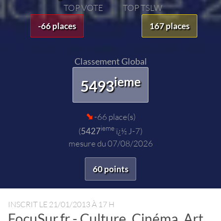
TOP VOTE
TOP TSLW
-66 places
167 places
Classement Global
ieme
5493
-66 place(s)
ieme
(
5427
ï¿½ J-7)
mesure du 07/08/2026
60 points
INSCRIT LE
21/01/2013 À 17 H
FocuSur.fr - Culture, Cinéma, Art,