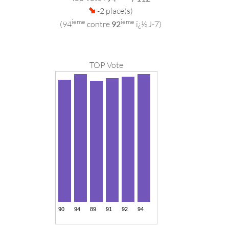
-2 place(s)
ieme
ieme
(94
contre
92
ï¿½ J-7)
TOP Vote