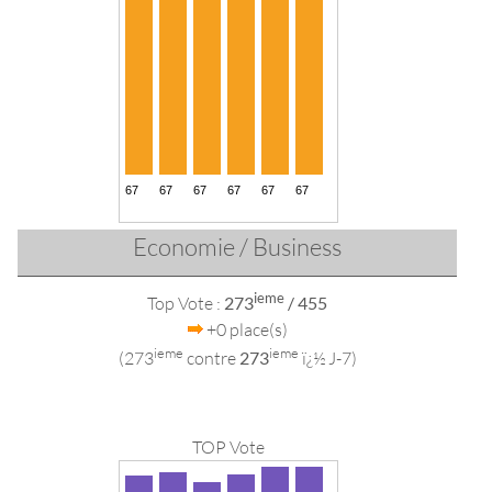
Economie / Business
ieme
Top Vote :
273
/ 455
+0 place(s)
ieme
ieme
(273
contre
273
ï¿½ J-7)
TOP Vote