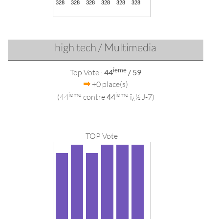
high tech / Multimedia
ieme
Top Vote :
44
/ 59
+0 place(s)
ieme
ieme
(44
contre
44
ï¿½ J-7)
TOP Vote