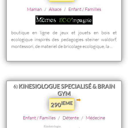
Maman
/
Alsace
/
Enfant / Familles
boutique en ligne de jeux et jouets en bois et
ecologique inspirés des pedagogies steiner waldorf,
montessori, de materiel de bricolage ecologique, la ...
KINESIOLOGUE SPECIALISÉ & BRAIN
6)
GYM
IEME
290
Enfant / Familles
/
Détente
/
Médecine