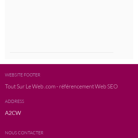
WEBSITE FOOTER
Tout Sur Le Web .com - référencement Web SEO
ADDRESS
A2CW
NOUS CONTACTER