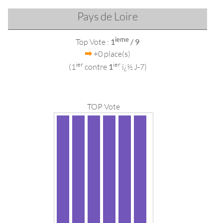
Pays de Loire
ieme
Top Vote :
1
/ 9
+0 place(s)
ier
ier
(1
contre
1
ï¿½ J-7)
TOP Vote