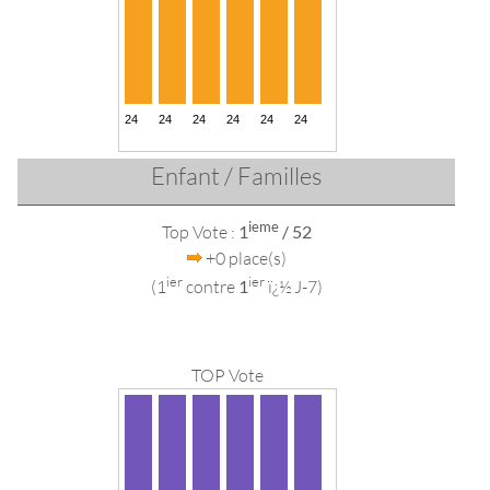
Enfant / Familles
ieme
Top Vote :
1
/ 52
+0 place(s)
ier
ier
(1
contre
1
ï¿½ J-7)
TOP Vote