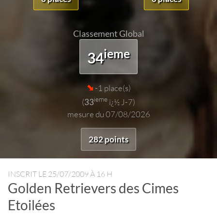
Classement Global
ieme
34
-1 place(s)
ieme
(
33
ï¿½ J-7)
mesure du 07/08/2026
282 points
INSCRIT LE
25/07/2009 À 16 H
Golden Retrievers des Cimes
Etoilées