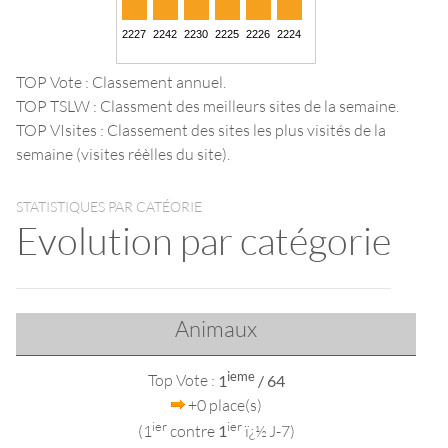
TOP Vote : Classement annuel.
TOP TSLW : Classment des meilleurs sites de la semaine.
TOP VIsites : Classement des sites les plus visités de la
semaine (visites réèlles du site).
STATISTIQUES PAR CATÉORIE
Evolution par catégorie
Animaux
ieme
Top Vote :
1
/ 64
+0 place(s)
ier
ier
(1
contre
1
ï¿½ J-7)