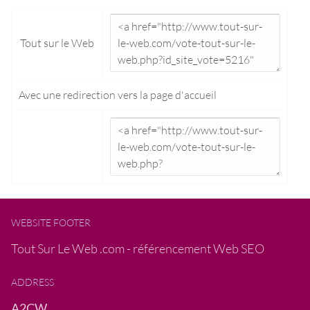
Tout sur le Web
Avec une redirection vers la
page d'accueil
WEBSITE FOOTER
Tout Sur Le Web .com - référencement Web SEO
ADDRESS
A2CW