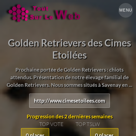
MENU
Golden Retrievers des Cimes
Etoilées
Prochaine portée de Golden Retrievers : chiots
attendus. Présentation de notre élevage familial de
Golden Retrievers. Nous sommes situés à Savenay en ...
http://www.cimesetoilees.com
Progression des 2 dernières semaines
TOP VOTE
TOP TSLW
0 places
0 places