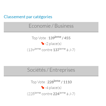
Classement par catégories
Economie / Business
ieme
Top Vote :
139
/ 455
-2 place(s)
ieme
ieme
(139
contre
137
à J-7)
Sociétés / Entreprises
ieme
Top Vote :
228
/ 1110
-4 place(s)
ieme
ieme
(228
contre
224
à J-7)