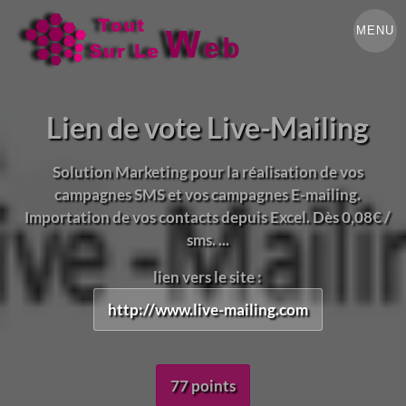
MENU
Lien de vote Live-Mailing
Solution Marketing pour la réalisation de vos
campagnes SMS et vos campagnes E-mailing.
Importation de vos contacts depuis Excel. Dès 0,08€ /
sms. ...
lien vers le site :
http://www.live-mailing.com
77 points