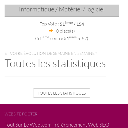
Informatique / Matériel / logiciel
ieme
Top Vote :
51
/ 154
+0 place(s)
ieme
ieme
(51
contre
51
à J-7)
ET VOTRE ÉVOLUTION DE SEMAINE EN SEMAINE ?
Toutes les statistiques
TOUTES LES STATISTIQUES
WEBSITE FOOTER
Tout Sur Le Web .com - référencement Web SEO