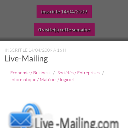
inscrit le
14/04/2009
0 visite(s) cette semaine
INSCRIT LE
14/04/2009 À 16 H
Live-Mailing
Economie / Business
/
Sociétés / Entreprises
/
Informatique / Matériel / logiciel