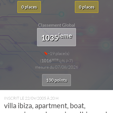
0 places
0 places
Classement Global
ieme
1035
-19 place(s)
ieme
(
1016
ï¿½ J-7)
mesure du 07/08/2026
100 points
INSCRIT LE
22/09/2005 À 20 H
villa ibiza, apartment, boat,