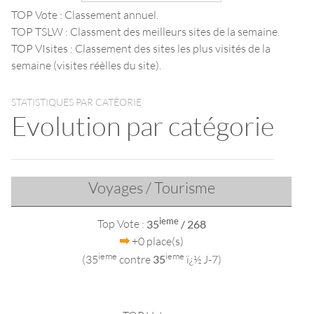
TOP Vote : Classement annuel.
TOP TSLW : Classment des meilleurs sites de la semaine.
TOP VIsites : Classement des sites les plus visités de la
semaine (visites réèlles du site).
STATISTIQUES PAR CATÉORIE
Evolution par catégorie
Voyages / Tourisme
ieme
Top Vote :
35
/ 268
+0 place(s)
ieme
ieme
(35
contre
35
ï¿½ J-7)