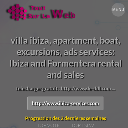
MENU
villa ibiza, apartment, boat,
excursions, ads services:
Ibiza and Formentera rental
and sales
telecharger gratuit : http://www.le-ddl.com ...
http://www.ibiza-services.com
Progression des 2 dernières semaines
TOP VOTE
TOP TSLW