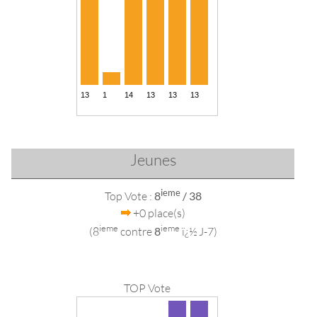
Jeunes
ieme
Top Vote :
8
/ 38
+0 place(s)
ieme
ieme
(8
contre
8
ï¿½ J-7)
TOP Vote