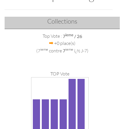
Collections
ieme
Top Vote :
7
/ 26
+0 place(s)
ieme
ieme
(7
contre
7
ï¿½ J-7)
TOP Vote