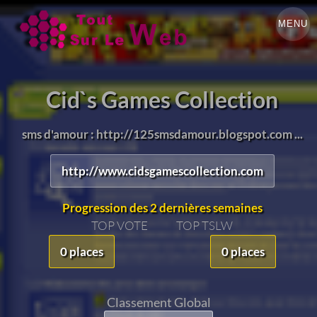
MENU
Cid`s Games Collection
sms d'amour : http://125smsdamour.blogspot.com ...
http://www.cidsgamescollection.com
Progression des 2 dernières semaines
TOP VOTE
TOP TSLW
0 places
0 places
Classement Global