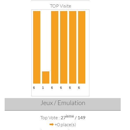
TOP Visite
Jeux / Emulation
ieme
Top Vote :
27
/ 149
+0 place(s)