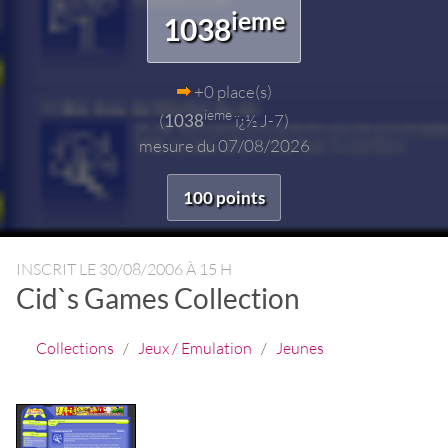
ieme
1038
+0 place(s)
ieme
(
1038
ï¿½ J-7)
mesure du 07/08/2026
100 points
INSCRIT LE
30/08/2006 À 15 H
Cid`s Games Collection
Collections
/
Jeux / Emulation
/
Jeunes