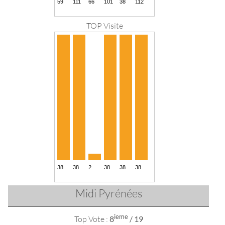
TOP Visite
Midi Pyrénées
ieme
Top Vote :
8
/ 19