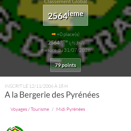
Classement Global
ieme
2564
+0 place(s)
ieme
(
2564
ï¿½ J-7)
mesure du 31/07/2026
79 points
INSCRIT LE
12/11/2006 À 18 H
A la Bergerie des Pyrénées
Voyages / Tourisme
/
Midi Pyrénées