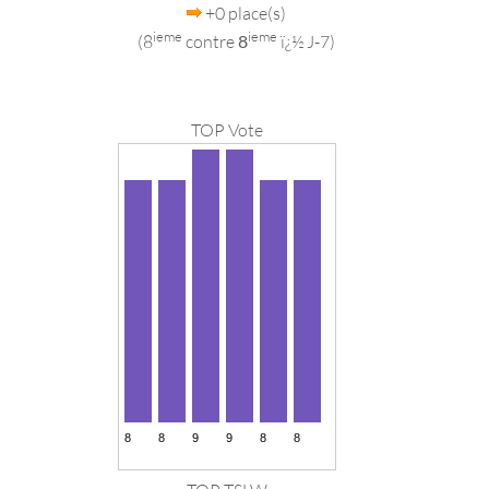
+0 place(s)
ieme
ieme
(8
contre
8
ï¿½ J-7)
TOP Vote