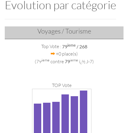
Evolution par catégorie
Voyages / Tourisme
ieme
Top Vote :
79
/ 268
+0 place(s)
ieme
ieme
(79
contre
79
ï¿½ J-7)
TOP Vote