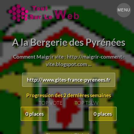
MENU
A la Bergerie des Pyrénées
Comment Maigrir vite : http://maigrir-comment-
vite.blogspot.com ...
http://www.gites-france-pyrenees.fr
Progression des 2 dernières semaines
TOP VOTE
TOP TSLW
0 places
0 places