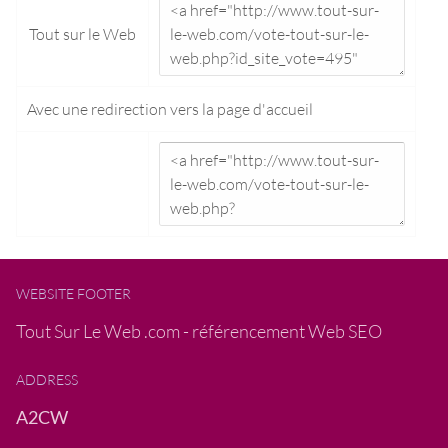
Tout sur le Web
Avec une redirection vers la
page d'accueil
WEBSITE FOOTER
Tout Sur Le Web .com - référencement Web SEO
ADDRESS
A2CW