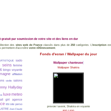
 gratuit
par soumission de votre site et des liens en dur
élection des
sites web de France
classés dans plus de
250
catégories. L'
inscription
es
s permettent d'accroître
votre référencement
.
Fonds d'ecran / Wallpaper du jour
sado
ARTISTIQUE
Wallpaper chanteuse
s seins
femme
Wallpaper Shakira
6
bingo
voyante
emagne
affiliation
ions
salons
vieille
hnny Hallyday
luxe
meteo
na
all girl
agence
nce
site perso
950
prevoie l avenir, Shakira en voyante
USTRE
Jean-Claude
800 * 600