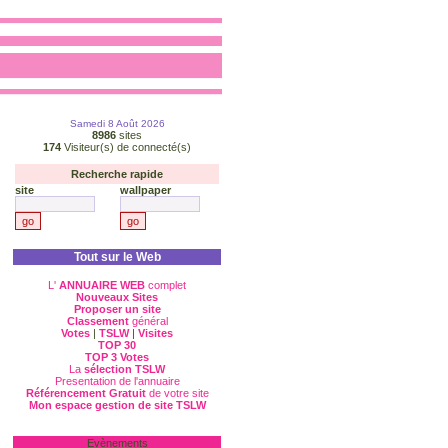
Samedi 8 Août 2026
8986
sites
174
Visiteur(s) de connecté(s)
Recherche rapide
site
wallpaper
Tout sur le Web
L'
ANNUAIRE WEB
complet
Nouveaux Sites
Proposer un site
Classement
général
Votes
|
TSLW
|
Visites
TOP 30
TOP 3 Votes
La
sélection TSLW
Presentation de l'annuaire
Référencement Gratuit
de votre site
Mon espace gestion de site TSLW
Evènements