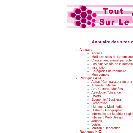
Annuaire des sites w
Annuaire
Accueil
Meilleurs sites de la semaine
Classement annuel par vote
Les plus visités de la semai
Inscription
Catégories de l'annuaire
Mon compte
Rubriques A-M
Achat / Comparateur de prix
Actualite / Médias
Art / Culture / Musées
Astrologie / Voyance
Divers
Economie / Business
Génération
high tech / Multimedia
Histoire / Géographie
Informatique / Matériel / logici
Internet / Web Design
Jeunes
Loisirs
Maison / Décoration
Rubriques N-Z