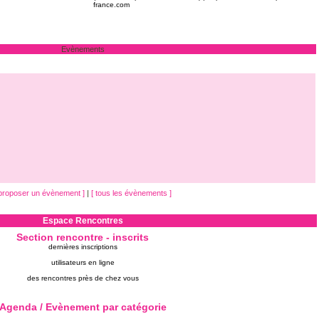
france.com
Evènements
 proposer un évènement ]
|
[ tous les évènements ]
Espace Rencontres
Section rencontre -
inscrits
dernières inscriptions
utilisateurs en ligne
des rencontres près de chez vous
Agenda / Evènement par catégorie