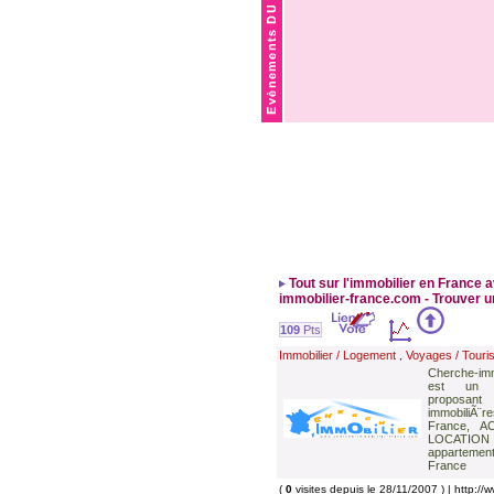
Tout sur l'immobilier en France 
immobilier-france.com - Trouver 
109
Pts
Immobilier / Logement
Voyages / Touri
,
Cherche-imm
est un si
proposa
immobiliÃ
France, 
LOCATION
appartement
France
(
0
visites depuis le 28/11/2007 ) | http://