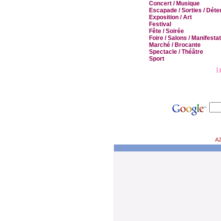
Concert / Musique
Escapade / Sorties / Déte
Exposition / Art
Festival
Fête / Soirée
Foire / Salons / Manifesta
Marché / Brocante
Spectacle / Théâtre
Sport
[
A2