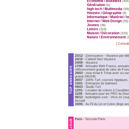
Economie / Business
(455
Génération
(6)
high tech / Multimedia
(59)
Histoire / Géographie
(8)
Informatique / Matériel / lo
Internet / Web Design
(93)
Jeunes
(38)
Loisirs
(324)
Maison / Décoration
(319)
Nature / Environnement
(
[ Consult
23/12
-
Zenvoyance - Voyance par tél
24/10
-
Cabinet Neo Voyance
24/09
-
Voyance
17/05
-
Annuaire Web France, annuair
référencement gratuit de sites de Fra
29/03
-
visio-tchat.fr Tchat avec ou 
gratuit 24h/24h
26/07
-
100% Turf, courses hippiques,
15/01
-
Entreprise de batiment
09/03
-
Studio Turf
12/01
-
Location de voiture à Casabla
11/05
-
Annuaire pour les PRO du Des
06/12
-
lesbridgets.com - Vivre en coup
Accueil
10/05
-
Au Fil du Lin et Coton (linge an
Paris
-
Serrurier.Paris