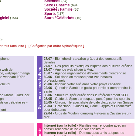
Sciences
)
(34)
Sexe / Charme
(694)
Société / Famille
(55)
Sports
(117)
giciel
Stars / Célébrités
(154)
(10)
19)
er tout l'annuaire ]
|
[ Catégories par ordre Alphabétiques ]
éphone
27/07
-
Bien choisir sa valise grâce à des comparatifs
détaillés
27/07
-
Des produits exotiques inspirés des cultures créoles
e web de
17/07
-
Agence web située à Metz
nce, wallpaper manga
15/07
-
Agence organisatrice d’événements d’entreprise
sans webcam 100%
30/06
-
Solutions en mousse pour vos besoins
professionnels
 cheval
29/06
-
Imphair, votre allié dans votre projet capillaire
22/06
-
Question Santé, un guide pour mieux comprendre la
santé
nca Maroc | Jazz car
08/06
-
Structure spécialisée dans le référencement SEO
ign
25/05
-
Guide du Sport : un espace pensé pour les sportifs
le ou célibataires -
18/05
-
Chronic : le spécialiste de café d'exception en Suisse
29/04
-
GrosNoob - Guides IA, Code, Crypto et Productivité
cien)
pour débutants
22/04
-
Cros de Mouton, camping 4 étoiles à Cavalaire-sur-
Mer
Internet (sur la toile)
-
Planifiez vos rencontre avec un
conseil rencontre d’une vie sur edesirs.fr
Internet (sur la toile)
-
De nouveaux amis adeptes de