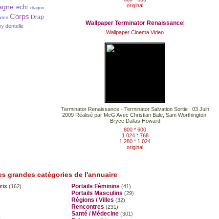
original
agne
echi
dragon
Corps
Drap
ates
Wallpaper Terminator Renaissance
dentelle
ry
Wallpaper Cinema Video
Terminator Renaissance - Terminator Salvation Sortie : 03 Juin
2009 Réalisé par McG Avec Christian Bale, Sam Worthington,
Bryce Dallas Howard
800 * 600
1 024 * 768
1 280 * 1 024
original
es grandes catégories de l'annuaire
rix
Portails Féminins
(162)
(41)
Portails Masculins
(29)
Régions / Villes
(32)
Rencontres
(231)
Santé / Médecine
(301)