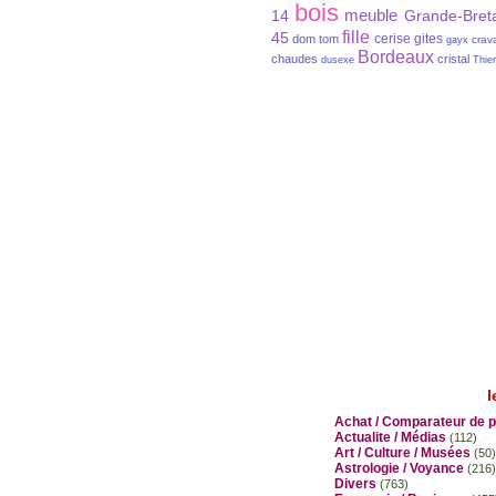
bois
meuble
14
Grande-Bret
fille
45
cerise
gites
dom tom
crav
gayx
Bordeaux
chaudes
cristal
dusexe
Thier
l
Achat / Comparateur de p
Actualite / Médias
(112)
Art / Culture / Musées
(50)
Astrologie / Voyance
(216)
Divers
(763)