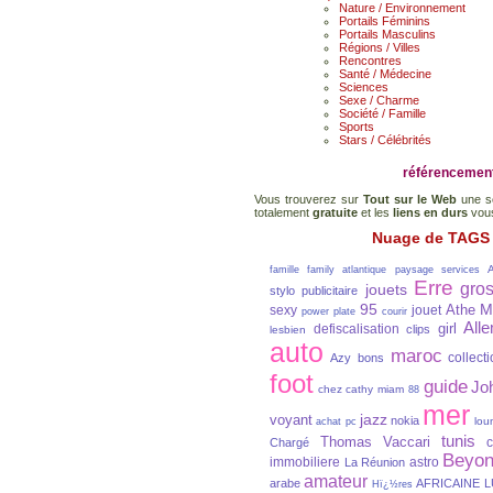
Nature / Environnement
Portails Féminins
Portails Masculins
Régions / Villes
Rencontres
Santé / Médecine
Sciences
Sexe / Charme
Société / Famille
Sports
Stars / Célébrités
référencement
Vous trouverez sur
Tout sur le Web
une s
totalement
gratuite
et les
liens en durs
vou
Nuage de TAGS
famille family
atlantique paysage services
Erre
gro
jouets
stylo publicitaire
95
M
Athe
sexy
jouet
power plate
courir
All
girl
defiscalisation
clips
lesbien
auto
maroc
collect
Azy
bons
foot
guide
Jo
chez cathy miam
88
mer
jazz
voyant
nokia
lou
achat pc
tunis
Thomas Vaccari
c
Chargé
Beyo
immobiliere
astro
La Réunion
amateur
arabe
AFRICAINE
L
Hï¿½res