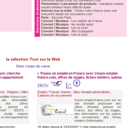
rencontre adulte à voir sur sexedesirs.com
Promotions / Lancement de produits
-
marabout vaudou
voyant médium retour affectif rapide
Internet (sur la toile)
-
Tentez votre chance avec une
rencontre adulte sur sexedesirs.com
Paris
-
Serrurier.Paris
Concert / Musique
-
Les violons de France
Concert / Musique
-
les worlds apart
Concert / Musique
-
Léo et Léon
Concert / Musique
-
Afro Guinguette
Concert / Musique
-
Léo et Léon
la sélection Tout sur le Web
Sites coups de coeur
avec cherche-
Trouve un emploi en France avec trouve-emploi-
un appartement
france.com, offres de stages, fiches métiers, salons
130
Pts
sme
Régions / Villes
Emploi / Travail / Interim
Sites d'emploi généralistes
,
,
,
Cabinets de recrutement
obilier-france.com
te d'immobilier
trouve-emploi-france.com est un
nt des offres
site d'emploi proposant des
¨res partout en
offres d'emploi partout en
ACHAT - VENTE -
France, des offres de stages,
 studio maison
des informations sur les salons
 et tout logement en
de recrutement, des fiches
metiers d'information
www.cherche-
(
0
visites depuis le 15/10/2007 ) | http://www.trouve-emploi-