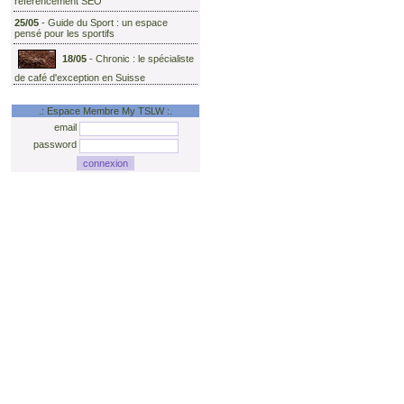
référencement SEO
25/05
-
Guide du Sport : un espace
pensé pour les sportifs
18/05
-
Chronic : le spécialiste
de café d'exception en Suisse
.: Espace Membre My TSLW :.
email
password