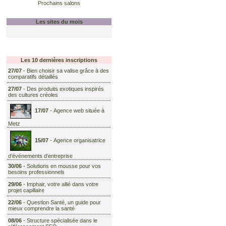
Prochains salons
Les sites du mois
Les 10 dernières inscriptions
27/07
-
Bien choisir sa valise grâce à des
comparatifs détaillés
27/07
-
Des produits exotiques inspirés
des cultures créoles
17/07
-
Agence web située à
Metz
15/07
-
Agence organisatrice
d’événements d’entreprise
30/06
-
Solutions en mousse pour vos
besoins professionnels
29/06
-
Imphair, votre allié dans votre
projet capillaire
22/06
-
Question Santé, un guide pour
mieux comprendre la santé
08/06
-
Structure spécialisée dans le