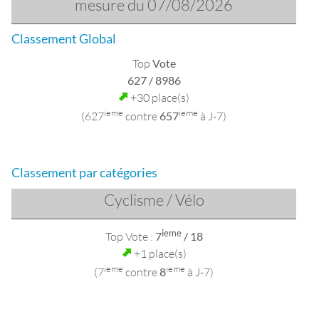
mesure du 07/08/2026
Classement Global
Top
Vote
627
/ 8986
+30 place(s)
ieme
ieme
(627
contre
657
à J-7)
Classement par catégories
Cyclisme / Vélo
ieme
Top Vote :
7
/ 18
+1 place(s)
ieme
ieme
(7
contre
8
à J-7)