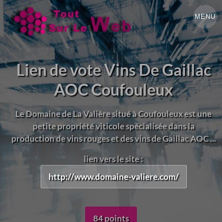
MENU
Lien de vote Vins De Gaillac
AOC Coufouleux
Le Domaine de La Valière situé à Coufouleux est une
petite propriété viticole spécialisée dans la
production de vins rouges et des vins de Gaillac AOC ...
lien vers le site :
http://www.domaine-valiere.com/
84 points