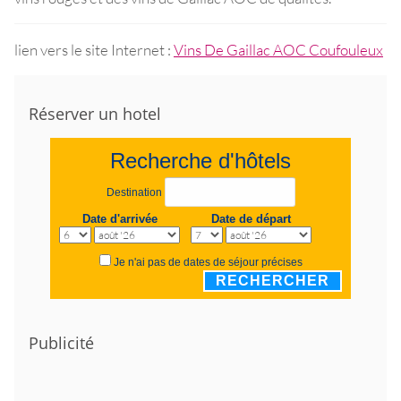
lien vers le site Internet :
Vins De Gaillac AOC Coufouleux
Réserver un hotel
Recherche d'hôtels
Destination
Date d'arrivée
Date de départ
Je n'ai pas de dates de séjour précises
RECHERCHER
Publicité