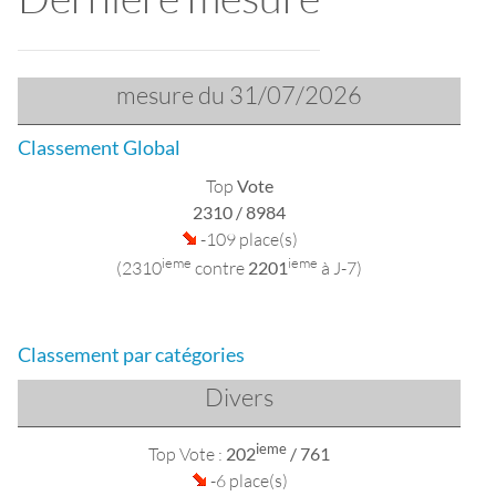
mesure du 31/07/2026
Classement Global
Top
Vote
2310
/ 8984
-109 place(s)
ieme
ieme
(2310
contre
2201
à J-7)
Classement par catégories
Divers
ieme
Top Vote :
202
/ 761
-6 place(s)