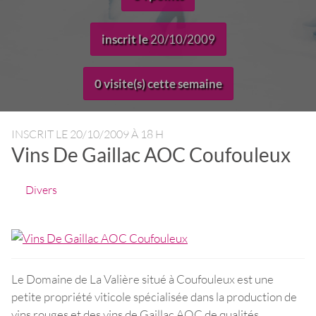
inscrit le
20/10/2009
0 visite(s) cette semaine
INSCRIT LE
20/10/2009 À 18 H
Vins De Gaillac AOC Coufouleux
Divers
Le Domaine de La Valière situé à Coufouleux est une
petite propriété viticole spécialisée dans la production de
vins rouges et des vins de Gaillac AOC de qualités.