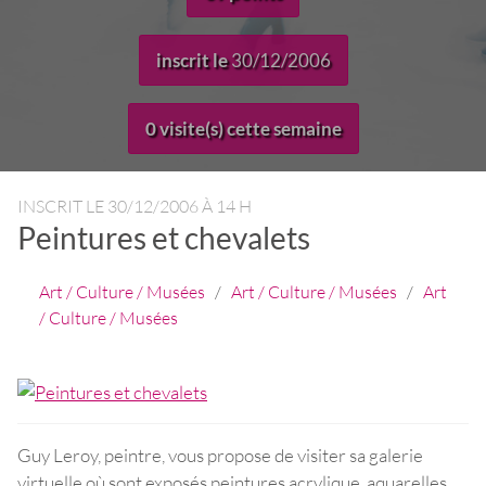
inscrit le
30/12/2006
0 visite(s) cette semaine
INSCRIT LE
30/12/2006 À 14 H
Peintures et chevalets
Art / Culture / Musées
/
Art / Culture / Musées
/
Art
/ Culture / Musées
Guy Leroy, peintre, vous propose de visiter sa galerie
virtuelle où sont exposés peintures acrylique, aquarelles,