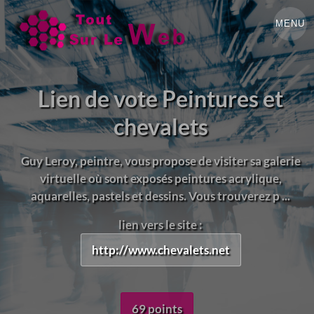
MENU
Lien de vote Peintures et
chevalets
Guy Leroy, peintre, vous propose de visiter sa galerie
virtuelle où sont exposés peintures acrylique,
aquarelles, pastels et dessins. Vous trouverez p ...
lien vers le site :
http://www.chevalets.net
69 points