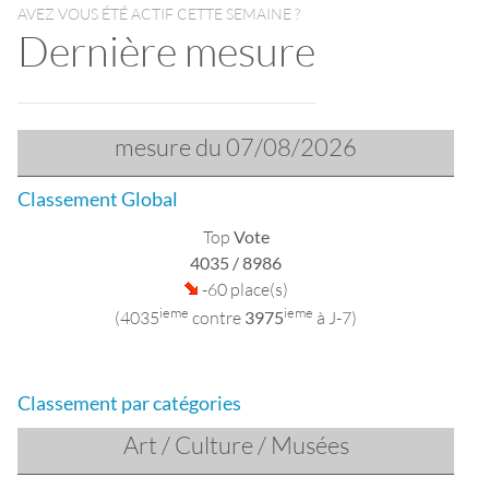
AVEZ VOUS ÉTÉ ACTIF CETTE SEMAINE ?
Dernière mesure
mesure du 07/08/2026
Classement Global
Top
Vote
4035
/ 8986
-60 place(s)
ieme
ieme
(4035
contre
3975
à J-7)
Classement par catégories
Art / Culture / Musées