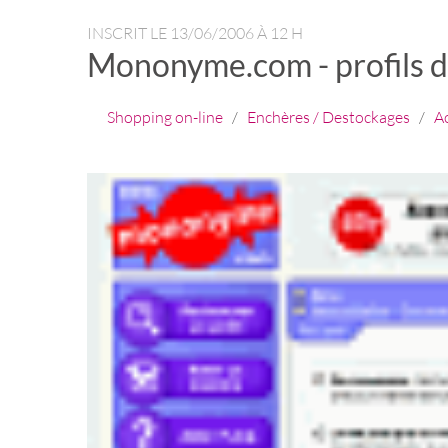
INSCRIT LE
13/06/2006 À 12 H
Mononyme.com - profils d
Shopping on-line
/
Enchères / Destockages
/
A