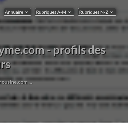
Annuaire
Rubriques A-M
Rubriques N-Z
me.com - profils des
rs
mousine.com ...