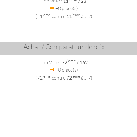
Top Vote :
11
/ 23
+0 place(s)
ieme
ieme
(11
contre
11
à J-7)
Achat / Comparateur de prix
ieme
Top Vote :
72
/ 162
+0 place(s)
ieme
ieme
(72
contre
72
à J-7)