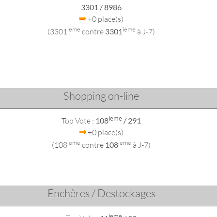
3301
/ 8986
+0 place(s)
ieme
ieme
(3301
contre
3301
à J-7)
Shopping on-line
ieme
Top Vote :
108
/ 291
+0 place(s)
ieme
ieme
(108
contre
108
à J-7)
Enchères / Destockages
ieme