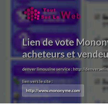
Lien de vote Monony
acheteurs et vendeu
denver limousine service : http://denveraeli
lien vers le site :
http://www.mononyme.com