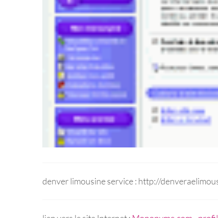
denver limousine service : http://denveraelimo
lien vers le site Internet :
Mononyme.com - profil