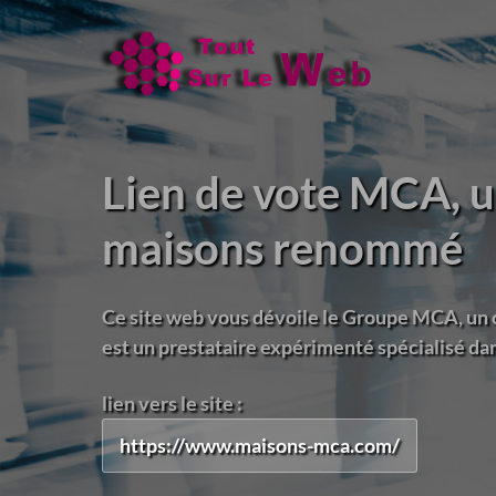
Lien de vote MCA, u
maisons renommé
Ce site web vous dévoile le Groupe MCA, un
est un prestataire expérimenté spécialisé dans
lien vers le site :
https://www.maisons-mca.com/