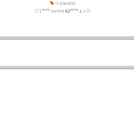
-9 place(s)
ieme
ieme
(71
contre
62
à J-7)