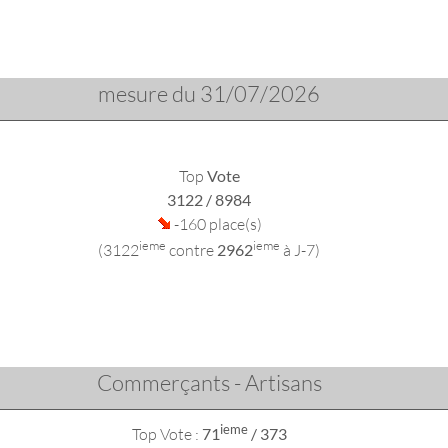
mesure du 31/07/2026
Top
Vote
3122
/ 8984
-160 place(s)
ieme
ieme
(3122
contre
2962
à J-7)
Commerçants - Artisans
ieme
Top Vote :
71
/ 373