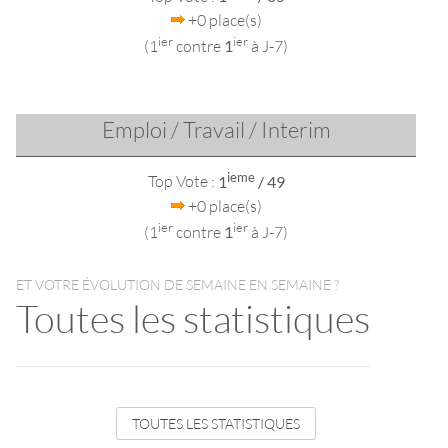
+0 place(s)
ier
ier
(1
contre
1
à J-7)
Emploi / Travail / Interim
ieme
Top Vote :
1
/ 49
+0 place(s)
ier
ier
(1
contre
1
à J-7)
ET VOTRE ÉVOLUTION DE SEMAINE EN SEMAINE ?
Toutes les statistiques
TOUTES LES STATISTIQUES