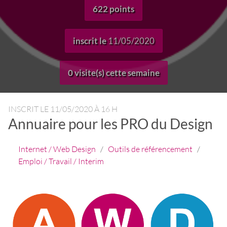
622 points
inscrit le
11/05/2020
0 visite(s) cette semaine
INSCRIT LE
11/05/2020 À 16 H
Annuaire pour les PRO du Design
Internet / Web Design
/
Outils de référencement
/
Emploi / Travail / Interim