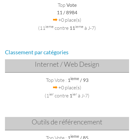
Top
Vote
11
/ 8984
+0 place(s)
ieme
ieme
(11
contre
11
à J-7)
Classement par catégories
Internet / Web Design
ieme
Top Vote :
1
/ 93
+0 place(s)
ier
ier
(1
contre
1
à J-7)
Outils de référencement
ieme
Top Vote :
1
/ 85